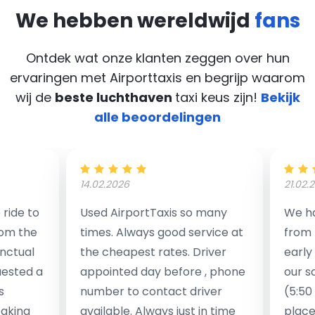
We hebben wereldwijd
fans
Ontdek wat onze klanten zeggen over hun
ervaringen met Airporttaxis
en begrijp waarom
wij de
beste luchthaven
taxi keus zijn!
Bekijk
alle beoordelingen
14.02.2026
21.02.
ride to
Used AirportTaxis so many
We ha
rom the
times. Always good service at
from 
nctual
the cheapest rates. Driver
early
uested a
appointed day before , phone
our s
s
number to contact driver
(5:50
taking
available. Always just in time
place