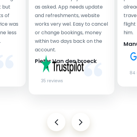
t but
as asked. App needs update
alrea
s of
and refreshments, website
travel
rvice was
works very wel. Easy to cancel
fligh
ne less
or change bookings, money
him.
.
within two days back on the
Man
account.
Pieter Van den broeck
84 
35 reviews