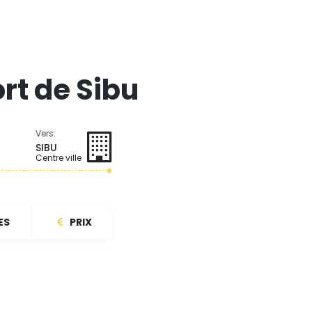
rt de Sibu
Vers:
SIBU
Centre ville
ES
PRIX