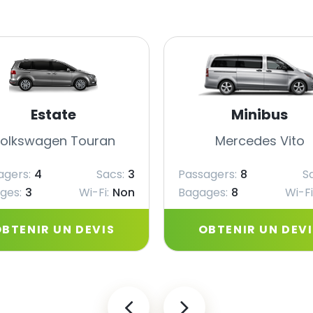
Estate
Minibus
olkswagen Touran
Mercedes Vito
agers:
4
Sacs:
3
Passagers:
8
S
ges:
3
Wi-Fi:
Non
Bagages:
8
Wi-Fi
BTENIR UN DEVIS
OBTENIR UN DEV