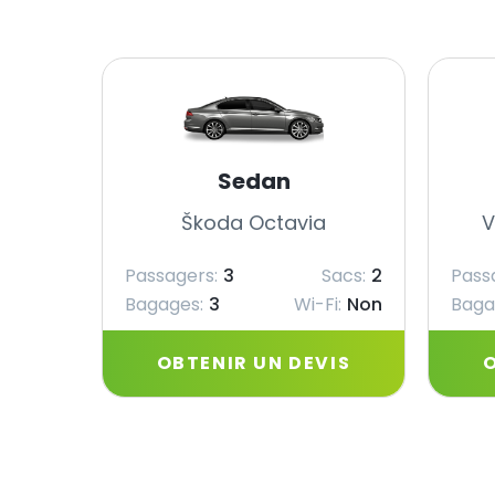
Sedan
Škoda Octavia
V
Passagers:
3
Sacs:
2
Pass
Bagages:
3
Wi-Fi:
Non
Baga
OBTENIR UN DEVIS
O