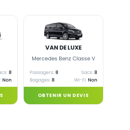
VAN DE LUXE
Mercedes Benz Classe V
Merc
acs:
8
Passagers:
8
Sacs:
8
Passag
:
Non
Bagages:
8
Wi-Fi:
Non
Bagag
IS
OBTENIR UN DEVIS
OB