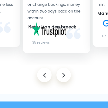
ne less
or change bookings, money
him.
.
within two days back on the
Man
account.
Pieter Van den broeck
84 
35 reviews