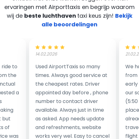
ervaringen met Airporttaxis
en begrijp waarom
wij de
beste luchthaven
taxi keus zijn!
Bekijk
alle beoordelingen
14.02.2026
21.02.
ride to
Used AirportTaxis so many
We ha
rom the
times. Always good service at
from 
nctual
the cheapest rates. Driver
early
uested a
appointed day before , phone
our s
s
number to contact driver
(5:50
taking
available. Always just in time
place
t but
as asked. App needs update
alrea
s of
and refreshments, website
travel
rvice was
works very wel. Easy to cancel
fligh