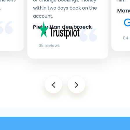
.
within two days back on the
Man
account.
Pieter Van den broeck
84 
35 reviews