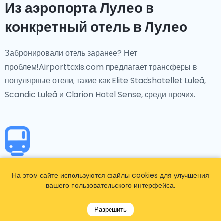
Из аэропорта Лулео в
конкретный отель в Лулео
Забронировали отель заранее? Нет
проблем!Airporttaxis.com предлагает трансферы в
популярные отели, такие как Elite Stadshotellet Luleå,
Scandic Luleå и Clarion Hotel Sense, среди прочих.
Из аэропорта Лулео в
На этом сайте используются файлы cookies для улучшения
конкретный транспортный
вашего пользовательского интерфейса.
узел
Разрешить