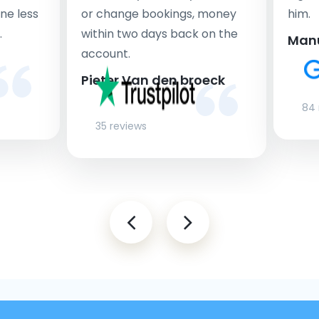
ne less
or change bookings, money
him.
.
within two days back on the
Man
account.
Pieter Van den broeck
84 
35 reviews