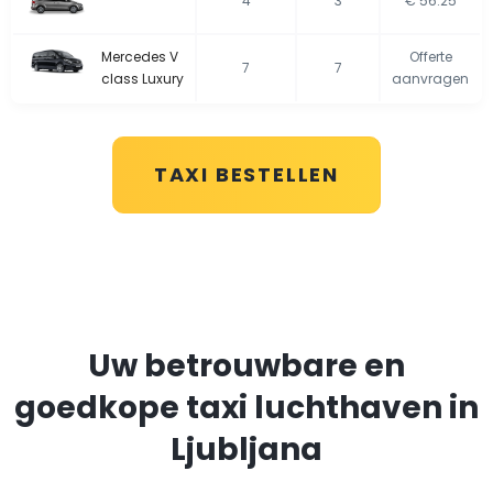
4
3
€ 56.25
Mercedes V
Offerte
7
7
class Luxury
aanvragen
TAXI BESTELLEN
Uw betrouwbare en
goedkope taxi luchthaven in
Ljubljana