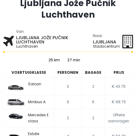
Ljubljana Jože Pučnik
Luchthaven
Van:
Naar:
LJUBLJANA JOŽE PUČNIK
LUCHTHAVEN
LJUBLJANA
Luchthaven
Stadscentrum
25 km
27 min
VOERTUIGKLASSE
PERSONEN
BAGAGE
PRIJS
Saloon
3
2
€ 43.75
Minibus A
6
6
€ 68.75
Mercedes E
Offerte
2
2
class
aanvragen
Estate