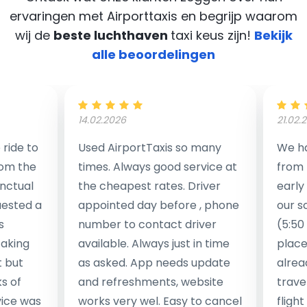
ervaringen met Airporttaxis
en begrijp waarom
wij de
beste luchthaven
taxi keus zijn!
Bekijk
alle beoordelingen
14.02.2026
21.02.
ride to
Used AirportTaxis so many
We ha
rom the
times. Always good service at
from 
nctual
the cheapest rates. Driver
early
uested a
appointed day before , phone
our s
s
number to contact driver
(5:50
taking
available. Always just in time
place
t but
as asked. App needs update
alrea
s of
and refreshments, website
travel
rvice was
works very wel. Easy to cancel
fligh