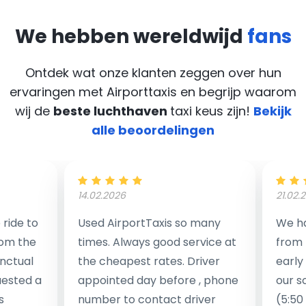
We hebben wereldwijd
fans
Ontdek wat onze klanten zeggen over hun
ervaringen met Airporttaxis
en begrijp waarom
wij de
beste luchthaven
taxi keus zijn!
Bekijk
alle beoordelingen
14.02.2026
21.02.
ride to
Used AirportTaxis so many
We ha
rom the
times. Always good service at
from 
nctual
the cheapest rates. Driver
early
uested a
appointed day before , phone
our s
s
number to contact driver
(5:50