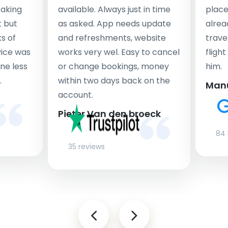
taking
available. Always just in time
place
t but
as asked. App needs update
alrea
s of
and refreshments, website
travel
rvice was
works very wel. Easy to cancel
fligh
ne less
or change bookings, money
him.
.
within two days back on the
Man
account.
Pieter Van den broeck
84 
35 reviews