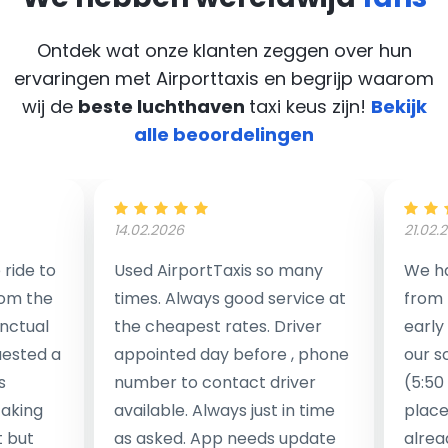
Ontdek wat onze klanten zeggen over hun
ervaringen met Airporttaxis
en begrijp waarom
wij de
beste luchthaven
taxi keus zijn!
Bekijk
alle beoordelingen
14.02.2026
21.02.
ride to
Used AirportTaxis so many
We ha
rom the
times. Always good service at
from 
nctual
the cheapest rates. Driver
early
uested a
appointed day before , phone
our s
s
number to contact driver
(5:50
taking
available. Always just in time
place
t but
as asked. App needs update
alrea