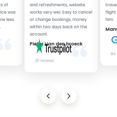
s of
and refreshments, website
travel
rvice was
works very wel. Easy to cancel
fligh
ne less
or change bookings, money
him.
.
within two days back on the
Man
account.
Pieter Van den broeck
84 
35 reviews