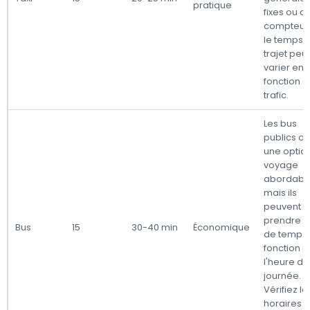
pratique
fixes ou a
compteur,
le temps 
trajet peut
varier en
fonction d
trafic.
Les bus
publics of
une optio
voyage
abordable
mais ils
peuvent
prendre p
Bus
15
30-40 min
Économique
de temps
fonction 
l'heure de
journée.
Vérifiez le
horaires c