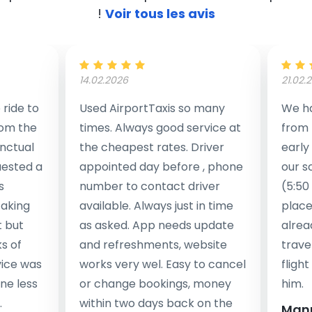
!
Voir tous les avis
14.02.2026
21.02.
ride to
Used AirportTaxis so many
We ha
rom the
times. Always good service at
from 
nctual
the cheapest rates. Driver
early
uested a
appointed day before , phone
our s
s
number to contact driver
(5:50
taking
available. Always just in time
place
t but
as asked. App needs update
alrea
s of
and refreshments, website
travel
rvice was
works very wel. Easy to cancel
fligh
ne less
or change bookings, money
him.
.
within two days back on the
Man