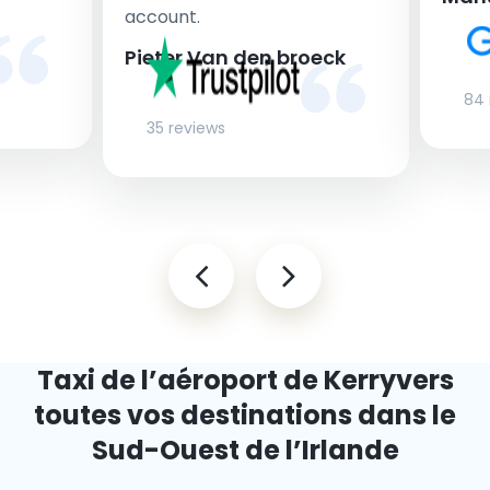
account.
Pieter Van den broeck
84 
35 reviews
Taxi de l’aéroport de Kerry
vers
toutes vos destinations dans le
Sud-Ouest de l’Irlande