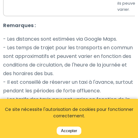
ils peuven
varier.
Remarques :
- Les distances sont estimées via Google Maps.
- Les temps de trajet pour les transports en commun
sont approximatifs et peuvent varier en fonction des
conditions de circulation, de l'heure de la journée et
des horaires des bus.
- Il est conseillé de réserver un taxi à l'avance, surtout
pendant les périodes de forte affluence.
- Les tarifs des taxis peuvent varier en fonction de la
distance, du trafic et de l'heure de la journée.
Ce site nécessite l'autorisation de cookies pour fonctionner
correctement.
Coordonnées de l'aéroport
Accepter