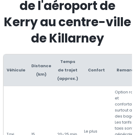
de l'aéroport de
Kerry au centre-ville
de Killarney
Temps
Distance
Véhicule
de trajet
Confort
Remarq
(km)
(approx.)
Option ra
et
confortabl
surtout a
des baga
Les tarifs 
taxis sont
Le plus
Taxi
15
20-25 min
générale