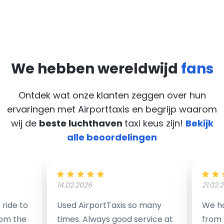
We hebben wereldwijd
fans
Ontdek wat onze klanten zeggen over hun
ervaringen met Airporttaxis
en begrijp waarom
wij de
beste luchthaven
taxi keus zijn!
Bekijk
alle beoordelingen
14.02.2026
21.02.
ride to
Used AirportTaxis so many
We ha
rom the
times. Always good service at
from 