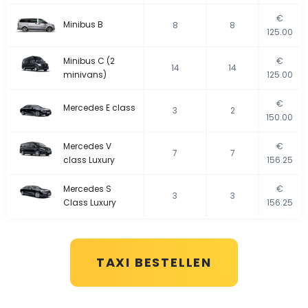
€
Minibus B
8
8
125.00
Minibus C (2
€
14
14
minivans)
125.00
€
Mercedes E class
3
2
150.00
Mercedes V
€
7
7
class Luxury
156.25
Mercedes S
€
3
3
Class Luxury
156.25
TAXI BESTELLEN