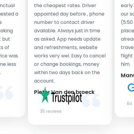
nctual
the cheapest rates. Driver
early
uested a
appointed day before , phone
our s
s
number to contact driver
(5:50
taking
available. Always just in time
place
t but
as asked. App needs update
alrea
s of
and refreshments, website
travel
rvice was
works very wel. Easy to cancel
fligh
ne less
or change bookings, money
him.
.
within two days back on the
Man
account.
Pieter Van den broeck
84 
35 reviews