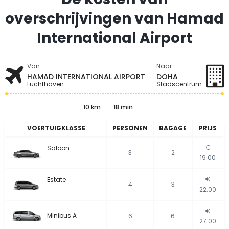
overschrijvingen van Hamad
International Airport
Van:
Naar:
HAMAD INTERNATIONAL AIRPORT
DOHA
Luchthaven
Stadscentrum
10 km
18 min
VOERTUIGKLASSE
PERSONEN
BAGAGE
PRIJS
€
Saloon
3
2
19.00
€
Estate
4
3
22.00
€
Minibus A
6
6
27.00