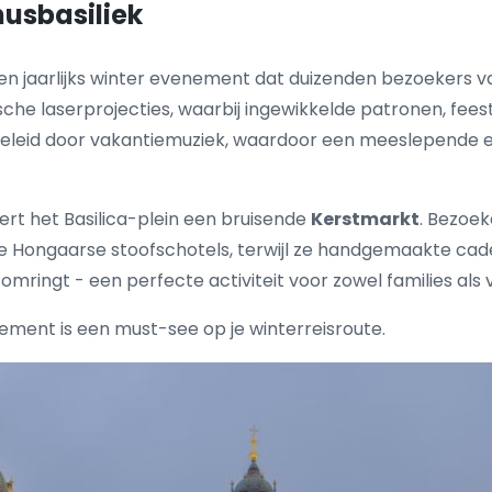
nusbasiliek
 een jaarlijks winter evenement dat duizenden bezoekers v
che laserprojecties, waarbij ingewikkelde patronen, fees
leid door vakantiemuziek, waardoor een meeslepende er
rt het Basilica-plein een bruisende
Kerstmarkt
. Bezoek
e Hongaarse stoofschotels, terwijl ze handgemaakte cade
ringt - een perfecte activiteit voor zowel families als 
enement is een must-see op je winterreisroute.