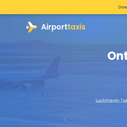
Dow
Airport
taxis
Ont
Luchthaven Tax