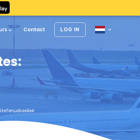
urs
Contact
LOG IN
tes:
Stefanusbasiliek