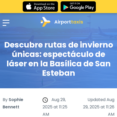
Airport
taxis
Descubre rutas de invierno
únicas: espectáculo de
láser en la Basílica de San
Esteban
By
Sophie
Aug 29,
Updated Aug
Bennett
2025 at 11:25
29, 2025 at 11:26
AM
AM