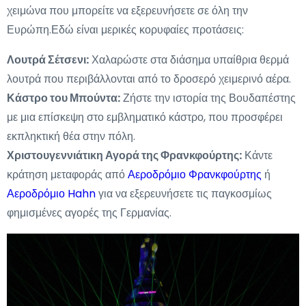
χειμώνα που μπορείτε να εξερευνήσετε σε όλη την
Ευρώπη.Εδώ είναι μερικές κορυφαίες προτάσεις:
Λουτρά Σέτσενι:
Χαλαρώστε στα διάσημα υπαίθρια θερμά
λουτρά που περιβάλλονται από το δροσερό χειμερινό αέρα.
Κάστρο του Μπούντα:
Ζήστε την ιστορία της Βουδαπέστης
με μια επίσκεψη στο εμβληματικό κάστρο, που προσφέρει
εκπληκτική θέα στην πόλη.
Χριστουγεννιάτικη Αγορά της Φρανκφούρτης:
Κάντε
κράτηση μεταφοράς από
Αεροδρόμιο Φρανκφούρτης
ή
Αεροδρόμιο Hahn
για να εξερευνήσετε τις παγκοσμίως
φημισμένες αγορές της Γερμανίας.