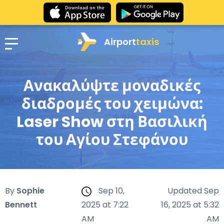
Airport
taxis
Ανακαλύψτε μοναδικές
διαδρομές του χειμώνα:
Laser Show στη Βασιλική
του Αγίου Στεφάνου
By
Sophie
Sep 10,
Updated Sep
Bennett
2025 at 7:22
16, 2025 at 5:32
AM
AM