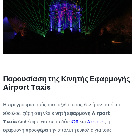
Παρουσίαση της Κινητής Εφαρμογής
Airport Taxis
Η προγραμματισμός του ταξιδιού σας δεν ήταν ποτέ πιο
εύκολος, χάρη στη νέα
κινητή εφαρμογή Airport
Taxis
.Διαθέσιμο για και τα δύο
iOS
και
Android
, η
εφαρμογή προσφέρει την απόλυτη ευκολία για τους