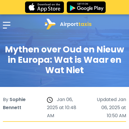
Airport
taxis
Mythen over Oud en Nieuw
in Europa: Wat is Waar en
Wat Niet
By
Sophie
Jan 06,
Updated Jan
Bennett
2025 at 10:48
06, 2025 at
AM
10:50 AM