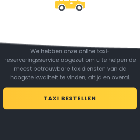
Wees bij ons
We hebben onze online taxi-
reserveringsservice opgezet om u te helpen de
meest betrouwbare taxidiensten van de
hoogste kwaliteit te vinden, altijd en overal.
TAXI BESTELLEN