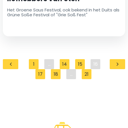
Het Groene Saus Festival, ook bekend in het Duits als
Grüne Soße Festival of "Grie Soß Fest"
1
...
14
15
16
17
18
...
21