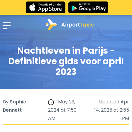
Airport
taxis
Nachtleven in Parijs -
Definitieve gids voor april
2023
By
Sophie
May 23,
Updated Apr
Bennett
2024 at 7:50
14, 2025 at 2:55
AM
PM