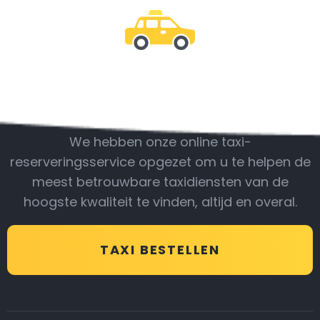
Wees bij ons
We hebben onze online taxi-
reserveringsservice opgezet om u te helpen de
meest betrouwbare taxidiensten van de
hoogste kwaliteit te vinden, altijd en overal.
TAXI BESTELLEN