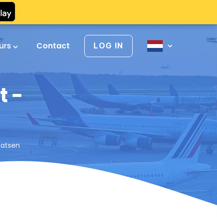
urs
Contact
LOG IN
t -
aatsen