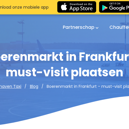
nload onze mobiele app
Partnerschap
Chauffe
erenmarkt in Frankfur
must-visit plaatsen
Boerenmarkt in Frankfurt - must-visit pl
haven Taxi
Blog