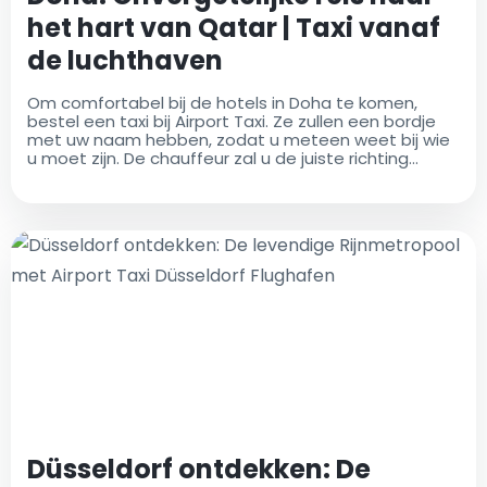
het hart van Qatar | Taxi vanaf
de luchthaven
Om comfortabel bij de hotels in Doha te komen,
bestel een taxi bij Airport Taxi. Ze zullen een bordje
met uw naam hebben, zodat u meteen weet bij wie
u moet zijn. De chauffeur zal u de juiste richting
wijzen en, indien nodig, helpen met uw bagage. We
verwelkomen alle vragen die u zou kunnen hebben
over uw bezoek aan Doha. Onze vriendelijke lokale
chauffeurs kunnen u alle benodigde details
verstrekken. De luchthaventaxi biedt een uitgebreid
assortiment van luxe taxi's en comfortabele
voertuigen voor vervoer van en naar de luchthaven,
evenals naar elke andere locatie. U kunt het perfecte
voertuig kiezen voor uw reis naar uw bestemming.
Kies een taxi die het beste aansluit bij uw wensen en
ontspan en geniet van de rit! De luchthaventaxi
biedt transferservices, ongeacht of u op zakenreis
bent of met uw gezin reist
Düsseldorf ontdekken: De