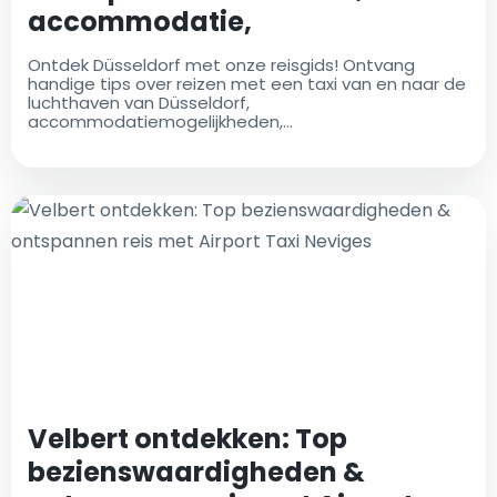
accommodatie,
bezienswaardigheden &
Ontdek Düsseldorf met onze reisgids! Ontvang
culinaire hoogstandjes (Taxi
handige tips over reizen met een taxi van en naar de
luchthaven van Düsseldorf,
Düsseldorf Luchthaven)
accommodatiemogelijkheden,
bezienswaardigheden, culinaire hoogtepunten en
nog veel meer. Boek uw taxi naar de luchthaven van
Düsseldorf gemakkelijk van tevoren en geniet van
een ontspannen reis!
Velbert ontdekken: Top
bezienswaardigheden &