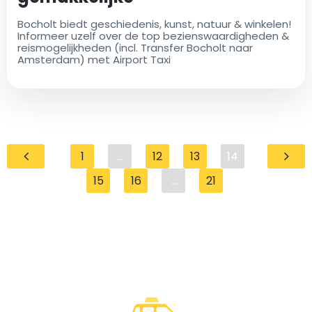
reismogelijkheden (ook Bocholt
Bocholt biedt geschiedenis, kunst, natuur & winkelen!
naar Amsterdam!)
Informeer uzelf over de top bezienswaardigheden &
reismogelijkheden (incl. Transfer Bocholt naar
Amsterdam) met Airport Taxi
1
...
12
13
14
15
16
...
21