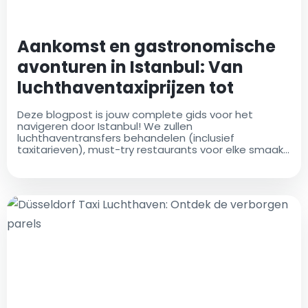
Aankomst en gastronomische
avonturen in Istanbul: Van
luchthaventaxiprijzen tot
culinaire geneugten
Deze blogpost is jouw complete gids voor het
navigeren door Istanbul! We zullen
luchthaventransfers behandelen (inclusief
taxitarieven), must-try restaurants voor elke smaak,
en essentiële reistips om een heerlijke verkenning
van deze levendige stad te garanderen