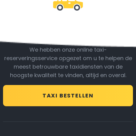
Wees bij ons
We hebben onze online taxi-
reserveringsservice opgezet om u te helpen de
meest betrouwbare taxidiensten van de
hoogste kwaliteit te vinden, altijd en overal.
TAXI BESTELLEN