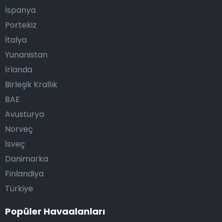
İspanya
Portekiz
İtalya
Yunanistan
İrlanda
Birleşik Krallık
BAE
Avusturya
Norveç
İsveç
Danimarka
Finlandiya
Türkiye
Popüler Havaalanları