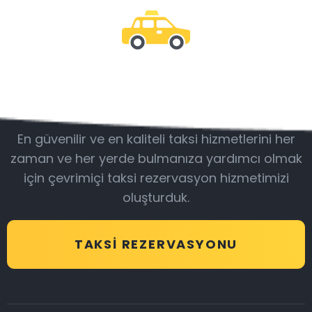
Bizimle olun
En güvenilir ve en kaliteli taksi hizmetlerini her
zaman ve her yerde bulmanıza yardımcı olmak
için çevrimiçi taksi rezervasyon hizmetimizi
oluşturduk.
TAKSI REZERVASYONU