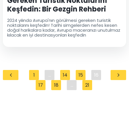
Gereken Turistik Noktalarını
Keşfedin: Bir Gezgin Rehberi
2024 yılında Avrupa'nın görülmesi gereken turistik
noktalarını keşfedin! Tarihi simgelerden nefes kesen
doğal harikalara kadar, Avrupa maceranızı unutulmaz
kılacak en iyi destinasyonları keşfedin
1
...
14
15
16
17
18
...
21