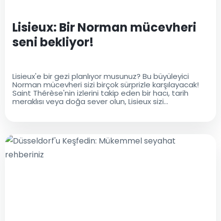
Lisieux: Bir Norman mücevheri
seni bekliyor!
Lisieux'e bir gezi planlıyor musunuz? Bu büyüleyici
Norman mücevheri sizi birçok sürprizle karşılayacak!
Saint Thérèse'nin izlerini takip eden bir hacı, tarih
meraklısı veya doğa sever olun, Lisieux sizi
büyüleyecek. Bu kapsamlı rehber, konaklamanızı
düzenlemek için ihtiyacınız olan her şeyi ortaya
çıkarıyor: nasıl gidileceği, ziyaret etmek için zorunlu
yerler, pratik bilgiler ve çevredeki alanlarda yapılabilir
geziler. Bu yüzden daha fazla beklemeyin - Lisieux'in
keşfine çıkın!