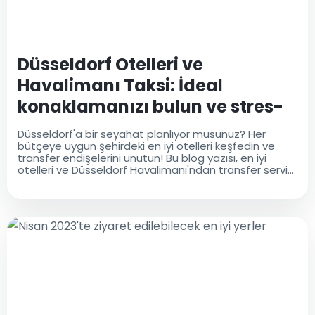
Düsseldorf Otelleri ve
Havalimanı Taksi: İdeal
konaklamanızı bulun ve stres-
free transferin keyfini çıkarın
Düsseldorf'a bir seyahat planlıyor musunuz? Her
bütçeye uygun şehirdeki en iyi otelleri keşfedin ve
transfer endişelerini unutun! Bu blog yazısı, en iyi
otelleri ve Düsseldorf Havalimanı'ndan transfer servisi
sunan uygun Düsseldorf Havalimanı Otelini ortaya
çıkarıyor