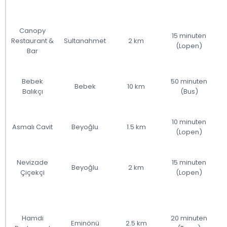
Canopy
15 minuten
Restaurant &
Sultanahmet
2 km
(Lopen)
Bar
Bebek
50 minuten
Bebek
10 km
Balıkçı
(Bus)
10 minuten
Asmalı Cavit
Beyoğlu
1.5 km
(Lopen)
Nevizade
15 minuten
Beyoğlu
2 km
Çiçekçi
(Lopen)
Hamdi
20 minuten
Eminönü
2.5 km