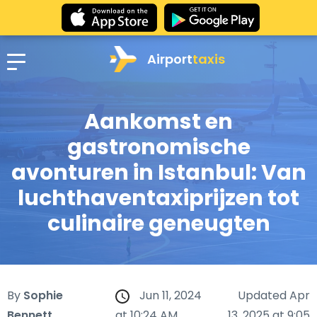
Airport
taxis
Aankomst en
gastronomische
avonturen in Istanbul: Van
luchthaventaxiprijzen tot
culinaire geneugten
By
Sophie
Jun 11, 2024
Updated Apr
Bennett
at 10:24 AM
13, 2025 at 9:05