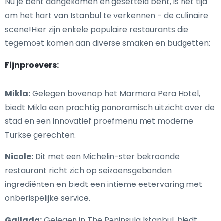
Nu je bent aangekomen en gesetteld bent, is het tijd
om het hart van Istanbul te verkennen - de culinaire
scene!Hier zijn enkele populaire restaurants die
tegemoet komen aan diverse smaken en budgetten:
Fijnproevers:
Mikla:
Gelegen bovenop het Marmara Pera Hotel,
biedt Mikla een prachtig panoramisch uitzicht over de
stad en een innovatief proefmenu met moderne
Turkse gerechten.
Nicole:
Dit met een Michelin-ster bekroonde
restaurant richt zich op seizoensgebonden
ingrediënten en biedt een intieme eetervaring met
onberispelijke service.
Gallada:
Gelegen in The Peninsula Istanbul, biedt