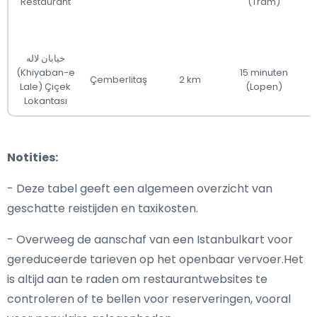
Restaurant
(Tram)
خیابان لاله
(Khiyaban-e
15 minuten
Çemberlitaş
2 km
Lale) Çiçek
(Lopen)
Lokantası
Notities:
- Deze tabel geeft een algemeen overzicht van
geschatte reistijden en taxikosten.
- Overweeg de aanschaf van een Istanbulkart voor
gereduceerde tarieven op het openbaar vervoer.Het
is altijd aan te raden om restaurantwebsites te
controleren of te bellen voor reserveringen, vooral