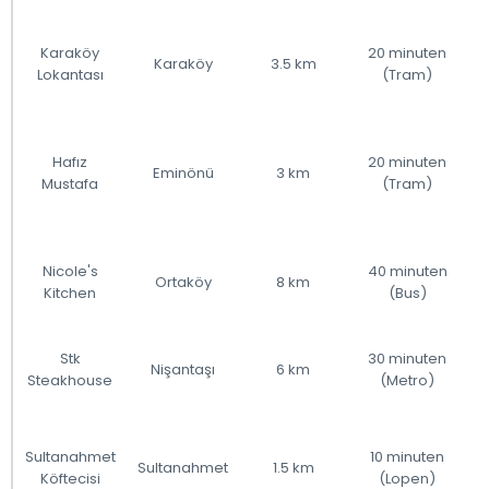
Karaköy
20 minuten
Karaköy
3.5 km
Lokantası
(Tram)
Hafız
20 minuten
Eminönü
3 km
Mustafa
(Tram)
Nicole's
40 minuten
Ortaköy
8 km
Kitchen
(Bus)
Stk
30 minuten
Nişantaşı
6 km
Steakhouse
(Metro)
Sultanahmet
10 minuten
Sultanahmet
1.5 km
Köftecisi
(Lopen)