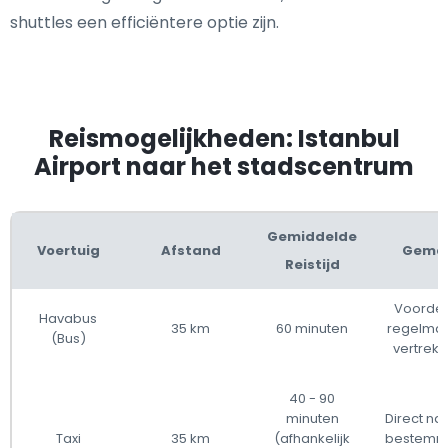
shuttles een efficiëntere optie zijn.
Reismogelijkheden: Istanbul
Airport naar het stadscentrum
Gemiddelde
Voertuig
Afstand
Gema
Reistijd
Voordel
Havabus
35 km
60 minuten
regelmat
(Bus)
vertrek
40 - 90
minuten
Direct naa
Taxi
35 km
(afhankelijk
bestemmi