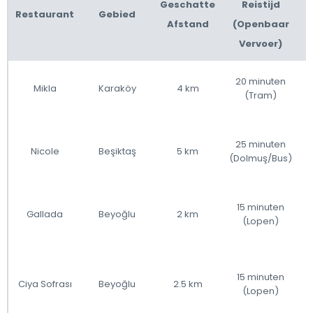
Geschatte
Reistijd
Restaurant
Gebied
Afstand
(Openbaar
Vervoer)
20 minuten
Mikla
Karaköy
4 km
(Tram)
25 minuten
Nicole
Beşiktaş
5 km
(Dolmuş/Bus)
15 minuten
Gallada
Beyoğlu
2 km
(Lopen)
15 minuten
Ciya Sofrası
Beyoğlu
2.5 km
(Lopen)