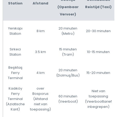
Station
Afstand
(Openbaar
Reistijd (Taxi)
Vervoer)
Yenikapı
20 minuten
8 km
20-30 minuten
Station
(Metro)
Sirkeci
15 minuten
3.5 km
10-15 minuten
Station
(Tram)
Beşiktaş
20 minuten
Ferry
4 km
15-20 minuten
(Dolmuş/Bus)
Terminal
Kadıköy
over
Niet van
Ferry
Bosporus
60 minuten
toepassing
Terminal
(Afstand
(Veerboot)
(Veerboottarief
(Aziatische
niet van
inbegrepen)
Kant)
toepassing)