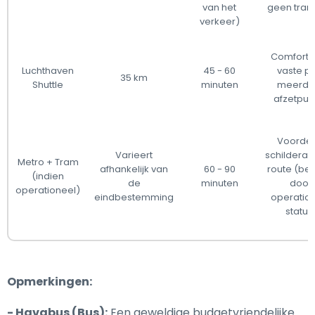
van het
geen tran
verkeer)
Comforta
Luchthaven
45 - 60
vaste pri
35 km
Shuttle
minuten
meerde
afzetpun
Voordel
Varieert
schilderac
Metro + Tram
afhankelijk van
60 - 90
route (be
(indien
de
minuten
door
operationeel)
eindbestemming
operatio
status
Opmerkingen:
- Havabus (Bus):
Een geweldige budgetvriendelijke