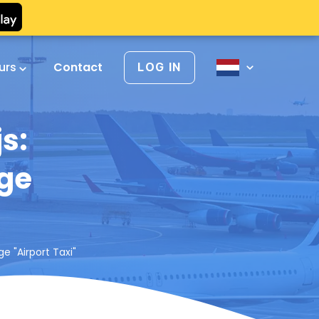
urs
Contact
LOG IN
s:
ge
e "Airport Taxi"