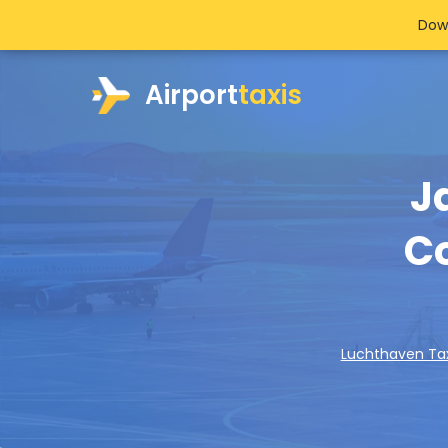
Dow
Airport
taxis
J
C
Luchthaven Tax