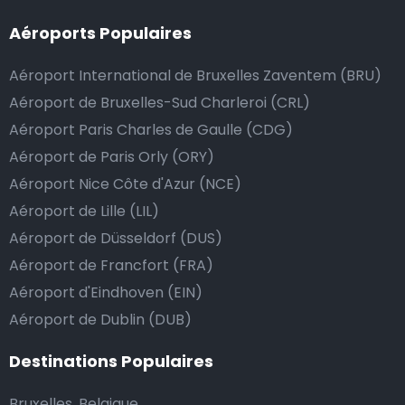
Nous mettons tout en œuvre pour que votre trajet se
Aéroports Populaires
passe de la manière la plus sûre, confortable et
rapide possible. Si notre service répond ou même
Aéroport International de Bruxelles Zaventem (BRU)
dépasse vos attentes, vous avez bien sûr la possibilité
Aéroport de Bruxelles-Sud Charleroi (CRL)
de donner un pourboire.
Aéroport Paris Charles de Gaulle (CDG)
La manière la plus simple pour ce faire est d’arrondir
Aéroport de Paris Orly (ORY)
le prix de la course au montant supérieur, ou de dire
Aéroport Nice Côte d'Azur (NCE)
au chauffeur de ne pas rendre la monnaie après lui
avoir donné un billet plus élevé que le prix de la
Aéroport de Lille (LIL)
course.
Aéroport de Düsseldorf (DUS)
Aéroport de Francfort (FRA)
Aéroport d'Eindhoven (EIN)
Combien coûte une navette d’aéroport à Vila
Aéroport de Dublin (DUB)
Nova de Gaia?
Destinations Populaires
L’un des plus gros avantages des transports
d’aéroport proposés par Airport Taxis est un tarif fixe
Bruxelles, Belgique