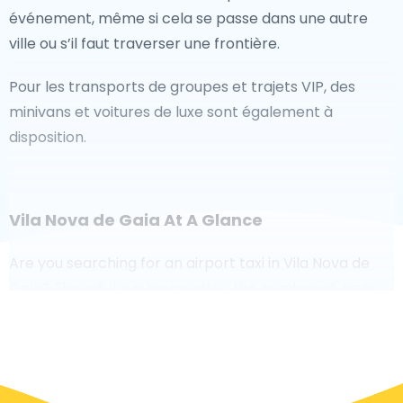
événement, même si cela se passe dans une autre
ville ou s’il faut traverser une frontière.
Pour les transports de groupes et trajets VIP, des
minivans et voitures de luxe sont également à
disposition.
Vila Nova de Gaia At A Glance
Are you searching for an airport taxi in Vila Nova de
Gaia? Though it’s a big country, the number of taxis
that are ready for service in each area makes it easy
to get to an airport fast, even on demand. Although
we are recommending to book your airport transfer
online on our website, to make you journey stress