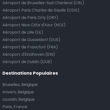
Aéroport de Bruxelles-Sud Charleroi (CRL)
La manière la plus simple pour ce faire est d’arrondir
Aéroport Paris Charles de Gaulle (CDG)
le prix de la course au montant supérieur, ou de dire
Aéroport de Paris Orly (ORY)
au chauffeur de ne pas rendre la monnaie après lui
Aéroport Nice Côte d'Azur (NCE)
avoir donné un billet plus élevé que le prix de la
course.
Aéroport de Lille (LIL)
Aéroport de Düsseldorf (DUS)
Aéroport de Francfort (FRA)
Combien coûte une navette d’aéroport à Eaux
Aéroport d'Eindhoven (EIN)
bénites?
Aéroport de Dublin (DUB)
L’un des plus gros avantages des transports
Destinations Populaires
d’aéroport proposés par Airport Taxis est un tarif fixe
pour votre navette.
Bruxelles, Belgique
Anvers, Belgique
Contrairement aux taxis traditionnels, nous n’ajoutons
Louvain, Belgique
pas de frais supplémentaires au prix d’une course en
Paris, France
taxi de nuit, ni de supplément pour venir vous