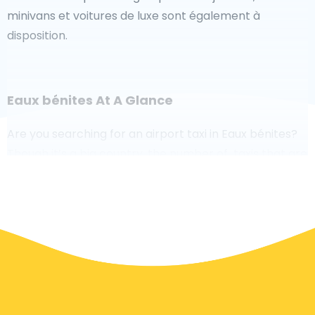
minivans et voitures de luxe sont également à
disposition.
Eaux bénites At A Glance
Are you searching for an airport taxi in Eaux bénites?
Though it’s a big country, the number of taxis that are
ready for service in each area makes it easy to get to
an airport fast, even on demand. Although we are
recommending to book your airport transfer online
on our website, to make you journey stress free.
In Eaux bénites a taxi service is quite developed, but
still, we would like to guide you through some most
common questions about taking an airport transfer