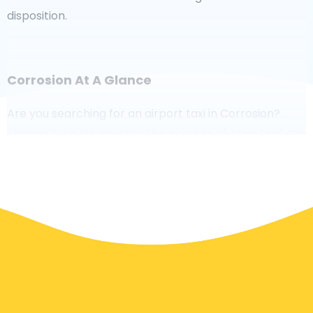
disposition.
Corrosion At A Glance
Are you searching for an airport taxi in Corrosion?
Though it’s a big country, the number of taxis that are
ready for service in each area makes it easy to get to
an airport fast, even on demand. Although we are
recommending to book your airport transfer online
on our website, to make you journey stress free.
In Corrosion a taxi service is quite developed, but still,
we would like to guide you through some most
common questions about taking an airport transfer
taxi.