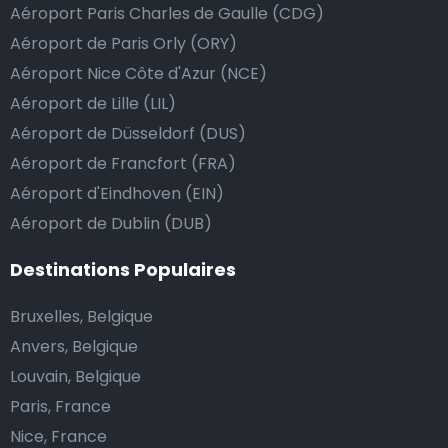
Aéroport Paris Charles de Gaulle (CDG)
au chauffeur de ne pas rendre la monnaie après lui
Aéroport de Paris Orly (ORY)
avoir donné un billet plus élevé que le prix de la
Aéroport Nice Côte d'Azur (NCE)
course.
Aéroport de Lille (LIL)
Aéroport de Düsseldorf (DUS)
Combien coûte une navette d’aéroport à
Aéroport de Francfort (FRA)
Corrosion?
Aéroport d'Eindhoven (EIN)
Aéroport de Dublin (DUB)
L’un des plus gros avantages des transports
d’aéroport proposés par Airport Taxis est un tarif fixe
Destinations Populaires
pour votre navette.
Bruxelles, Belgique
Contrairement aux taxis traditionnels, nous n’ajoutons
Anvers, Belgique
pas de frais supplémentaires au prix d’une course en
Louvain, Belgique
taxi de nuit, ni de supplément pour venir vous
Paris, France
chercher ou pour l’attente si votre vol a du retard.
Nice, France
Réservez votre navette d’aéroport abordable et