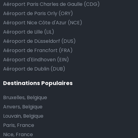
Aéroport Paris Charles de Gaulle (CDG)
au chauffeur de ne pas rendre la monnaie après lui
Aéroport de Paris Orly (ORY)
avoir donné un billet plus élevé que le prix de la
Aéroport Nice Côte d'Azur (NCE)
course.
Aéroport de Lille (LIL)
Aéroport de Düsseldorf (DUS)
Combien coûte une navette d’aéroport à
Aéroport de Francfort (FRA)
Matosinhos?
Aéroport d'Eindhoven (EIN)
Aéroport de Dublin (DUB)
L’un des plus gros avantages des transports
d’aéroport proposés par Airport Taxis est un tarif fixe
Destinations Populaires
pour votre navette.
Bruxelles, Belgique
Contrairement aux taxis traditionnels, nous n’ajoutons
Anvers, Belgique
pas de frais supplémentaires au prix d’une course en
Louvain, Belgique
taxi de nuit, ni de supplément pour venir vous
Paris, France
chercher ou pour l’attente si votre vol a du retard.
Nice, France
Réservez votre navette d’aéroport abordable et