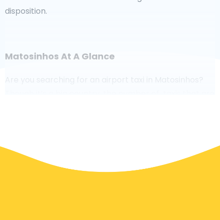
disposition.
Matosinhos At A Glance
Are you searching for an airport taxi in Matosinhos?
Though it’s a big country, the number of taxis that are
ready for service in each area makes it easy to get to
an airport fast, even on demand. Although we are
recommending to book your airport transfer online
on our website, to make you journey stress free.
In Matosinhos a taxi service is quite developed, but still,
we would like to guide you through some most
common questions about taking an airport transfer
taxi.