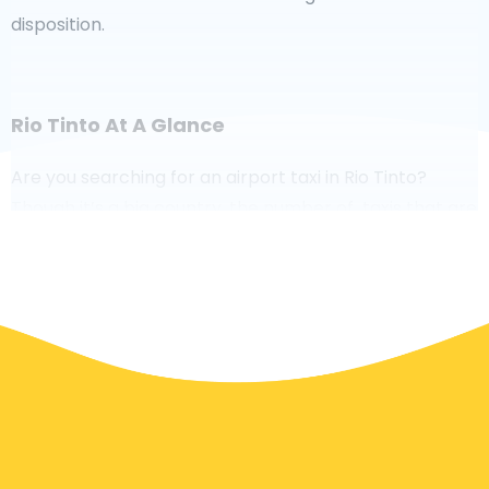
disposition.
Rio Tinto At A Glance
Are you searching for an airport taxi in Rio Tinto?
Though it’s a big country, the number of taxis that are
ready for service in each area makes it easy to get to
an airport fast, even on demand. Although we are
recommending to book your airport transfer online
on our website, to make you journey stress free.
In Rio Tinto a taxi service is quite developed, but still,
we would like to guide you through some most
common questions about taking an airport transfer
taxi.