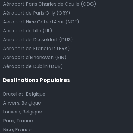
Aéroport Paris Charles de Gaulle (CDG)
au chauffeur de ne pas rendre la monnaie après lui
Aéroport de Paris Orly (ORY)
avoir donné un billet plus élevé que le prix de la
Aéroport Nice Côte d'Azur (NCE)
course.
Aéroport de Lille (LIL)
Aéroport de Düsseldorf (DUS)
Combien coûte une navette d’aéroport à Rio
Aéroport de Francfort (FRA)
Tinto?
Aéroport d'Eindhoven (EIN)
Aéroport de Dublin (DUB)
L’un des plus gros avantages des transports
d’aéroport proposés par Airport Taxis est un tarif fixe
Destinations Populaires
pour votre navette.
Bruxelles, Belgique
Contrairement aux taxis traditionnels, nous n’ajoutons
Anvers, Belgique
pas de frais supplémentaires au prix d’une course en
Louvain, Belgique
taxi de nuit, ni de supplément pour venir vous
Paris, France
chercher ou pour l’attente si votre vol a du retard.
Nice, France
Réservez votre navette d’aéroport abordable et