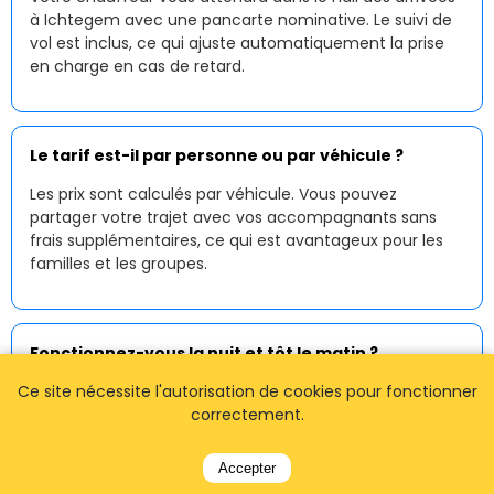
à Ichtegem avec une pancarte nominative. Le suivi de
vol est inclus, ce qui ajuste automatiquement la prise
en charge en cas de retard.
Le tarif est-il par personne ou par véhicule ?
Les prix sont calculés par véhicule. Vous pouvez
partager votre trajet avec vos accompagnants sans
frais supplémentaires, ce qui est avantageux pour les
familles et les groupes.
Fonctionnez-vous la nuit et tôt le matin ?
Ce site nécessite l'autorisation de cookies pour fonctionner
Oui, notre
service de taxi à Ichtegem
est disponible
24h/24 et 7j/7. Les arrivées tardives et les départs
correctement.
matinaux sont entièrement pris en charge avec une
réservation préalable.
Accepter