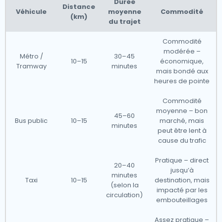
Durée
Distance
Véhicule
moyenne
Commodité
(km)
du trajet
Commodité
modérée –
Métro /
30–45
10–15
économique,
Tramway
minutes
mais bondé aux
heures de pointe
Commodité
moyenne – bon
45–60
Bus public
10–15
marché, mais
minutes
peut être lent à
cause du trafic
Pratique – direct
20–40
jusqu’à
minutes
Taxi
10–15
destination, mais
(selon la
impacté par les
circulation)
embouteillages
Assez pratique –