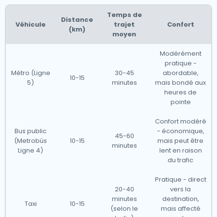
Avec ses paysages variés, son histoire fascinante et
Temps de
ses habitants accueillants, le Mexique offre une
Distance
Véhicule
trajet
Confort
(km)
expérience inoubliable pour chaque voyageur.Que
moyen
vous recherchiez l'aventure, la détente ou l'immersion
Modérément
culturelle, ce pays incroyable a quelque chose pour
pratique -
tout le monde.
Métro (Ligne
30-45
abordable,
10-15
5)
minutes
mais bondé aux
heures de
pointe
Confort modéré
Bus public
- économique,
45-60
(Metrobús
10-15
mais peut être
minutes
Ligne 4)
lent en raison
du trafic
Pratique - direct
20-40
vers la
minutes
destination,
Taxi
10-15
(selon le
mais affecté