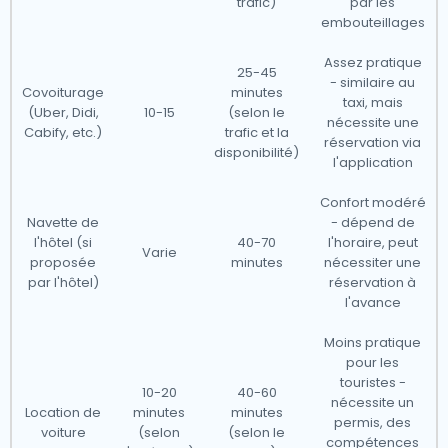
trafic)
par les
embouteillages
Assez pratique
25-45
- similaire au
Covoiturage
minutes
taxi, mais
(Uber, Didi,
10-15
(selon le
nécessite une
Cabify, etc.)
trafic et la
réservation via
disponibilité)
l'application
Confort modéré
Navette de
- dépend de
l'hôtel (si
40-70
l'horaire, peut
Varie
proposée
minutes
nécessiter une
par l'hôtel)
réservation à
l'avance
Moins pratique
pour les
touristes -
10-20
40-60
nécessite un
Location de
minutes
minutes
permis, des
voiture
(selon
(selon le
compétences