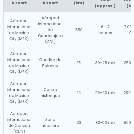
Airport
Airport
(km)
(approx.)
(M
Aéroport
Aéroport
international
international
6 - 7
7 000
de
550
de Mexico
heures
00
Guadalajara
City (MEX)
(GDL)
Aéroport
international
Quartier de
15
30-45 min
250 -
de Mexico
Polanco
City (MEX)
Aéroport
international
Centre
10
25-40 min
200 -
de Mexico
historique
City (MEX)
Aéroport
international
Zone
23
30-50 min
500 -
de Cancún
hôtelière
(CUN)