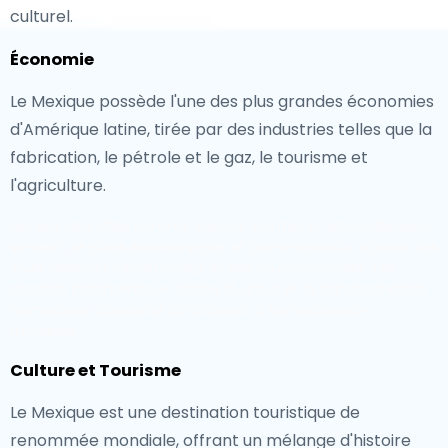
culturel.
Économie
Le Mexique possède l'une des plus grandes économies
d'Amérique latine, tirée par des industries telles que la
fabrication, le pétrole et le gaz, le tourisme et
l'agriculture.
Les grandes villes comme Mexico, Monterrey et Guadalajara
servent de pôles économiques et commerciaux, attirant des
investisseurs internationaux et des multinationales. Les
accords commerciaux solides du pays et la transformation
numérique croissante contribuent à son expansion
mondiale.
Culture et Tourisme
Le Mexique est une destination touristique de
renommée mondiale, offrant un mélange d'histoire