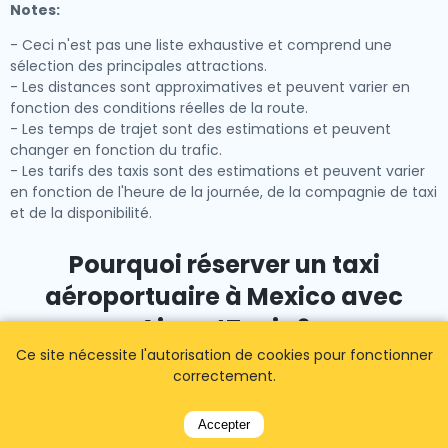
Notes:
- Ceci n'est pas une liste exhaustive et comprend une
sélection des principales attractions.
- Les distances sont approximatives et peuvent varier en
fonction des conditions réelles de la route.
- Les temps de trajet sont des estimations et peuvent
changer en fonction du trafic.
- Les tarifs des taxis sont des estimations et peuvent varier
en fonction de l'heure de la journée, de la compagnie de taxi
et de la disponibilité.
Pourquoi réserver un taxi
aéroportuaire à Mexico avec
AirportTaxis ?
Ce site nécessite l'autorisation de cookies pour fonctionner
correctement.
À
Taxis à Mexico
, nous comprenons qu'arriver dans
un nouveau pays et assurer un transport fiable
Accepter