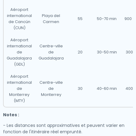
Aéroport
international
Playa del
55
50-70 min
900 - 
de Cancún
Carmen
(CUN)
Aéroport
international
Centre-ville
de
de
20
30-50 min
300 -
Guadalajara
Guadalajara
(GDL)
Aéroport
international
Centre-ville
de
de
30
40-60 min
400 -
Monterrey
Monterrey
(MTY)
Notes :
- Les distances sont approximatives et peuvent varier en
fonction de l'itinéraire réel emprunté.