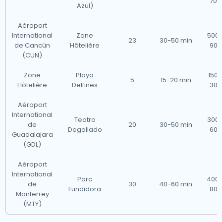
700
Azul)
Aéroport
International
Zone
500 
23
30-50 min
de Cancún
Hôtelière
900
(CUN)
Zone
Playa
150 
5
15-20 min
Hôtelière
Delfines
300
Aéroport
International
Teatro
300 
de
20
30-50 min
Degollado
600
Guadalajara
(GDL)
Aéroport
International
Parc
400 
de
30
40-60 min
Fundidora
800
Monterrey
(MTY)