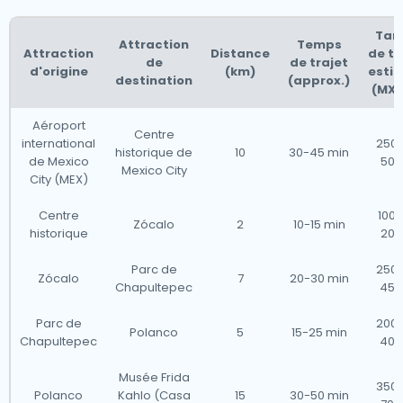
Tari
Attraction
Temps
Attraction
Distance
de ta
de
de trajet
d'origine
(km)
esti
destination
(approx.)
(MXN
Aéroport
Centre
international
250 
historique de
10
30-45 min
de Mexico
500
Mexico City
City (MEX)
Centre
100 
Zócalo
2
10-15 min
historique
200
Parc de
250 
Zócalo
7
20-30 min
Chapultepec
450
Parc de
200 
Polanco
5
15-25 min
Chapultepec
400
Musée Frida
350 
Polanco
Kahlo (Casa
15
30-50 min