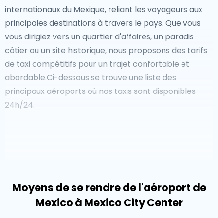
internationaux du Mexique, reliant les voyageurs aux
et les plages isolées de l'Isla Holbox offrent des
principales destinations à travers le pays. Que vous
expériences uniques pour les amoureux de la nature.
vous dirigiez vers un quartier d'affaires, un paradis
Les amateurs de gastronomie peuvent explorer les
côtier ou un site historique, nous proposons des tarifs
marchés traditionnels, savourer des tacos et des
de taxi compétitifs pour un trajet confortable et
tamales authentiques, ou visiter des mezcalerias
abordable.Ci-dessous se trouve une liste des
locaux pour goûter des spiritueux artisanaux.
principaux aéroports où nos taxis sont disponibles
Pour les voyageurs arrivant au Mexique, un
taxi
24h/24.
depuis l'aéroport de Mexico
est le moyen le plus
pratique de commencer votre voyage. Que vous vous
dirigiez vers un complexe en bord de mer, un quartier
d'affaires ou un site historique, le pays offre des
options de transport fluides et fiables, avec des
tarifs
de taxi de l'aéroport de Mexico
compétitifs
Moyens de se rendre de l'aéroport de
garantissant l'accessibilité.
Mexico à Mexico City Center