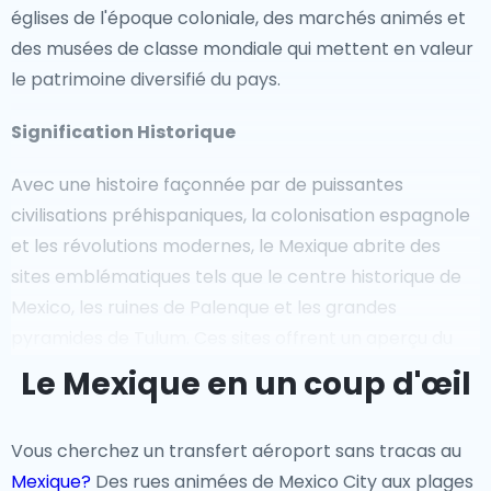
églises de l'époque coloniale, des marchés animés et
des musées de classe mondiale qui mettent en valeur
le patrimoine diversifié du pays.
Signification Historique
Avec une histoire façonnée par de puissantes
civilisations préhispaniques, la colonisation espagnole
et les révolutions modernes, le Mexique abrite des
sites emblématiques tels que le centre historique de
Mexico, les ruines de Palenque et les grandes
pyramides de Tulum. Ces sites offrent un aperçu du
passé du pays et de sa transformation en une nation
Le Mexique en un coup d'œil
moderne prospère.
Vous cherchez un transfert aéroport sans tracas au
Sites Emblématiques
Mexique?
Des rues animées de Mexico City aux plages