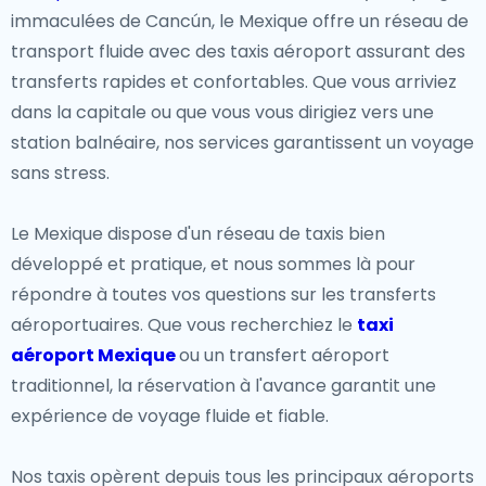
Des plages magnifiques de Cancún et de la Riviera
immaculées de Cancún, le Mexique offre un réseau de
Maya au spectaculaire Canyon du Cuivre à Chihuahua,
transport fluide avec des taxis aéroport assurant des
le Mexique possède certains des paysages les plus
transferts rapides et confortables. Que vous arriviez
époustouflants du monde.Les voyageurs peuvent
dans la capitale ou que vous vous dirigiez vers une
plonger dans les eaux cristallines de Cozumel, assister
station balnéaire, nos services garantissent un voyage
à la migration des papillons monarques à Michoacán,
sans stress.
ou faire de la randonnée dans les sommets imposants
du Nevado de Toluca. Pour les aventuriers urbains,
Le Mexique dispose d'un réseau de taxis bien
Mexico, Guadalajara et Monterrey offrent une vie
développé et pratique, et nous sommes là pour
nocturne animée, des magasins de premier ordre et
répondre à toutes vos questions sur les transferts
des options de divertissement variées.
aéroportuaires. Que vous recherchiez le
taxi
aéroport Mexique
ou un transfert aéroport
Hors des sentiers battus
traditionnel, la réservation à l'avance garantit une
expérience de voyage fluide et fiable.
Pour ceux qui recherchent des joyaux cachés, le
Mexique a beaucoup à offrir. Les paysages surréalistes
Nos taxis opèrent depuis tous les principaux aéroports
de Las Pozas à Xilitla, les lacs roses de Las Coloradas