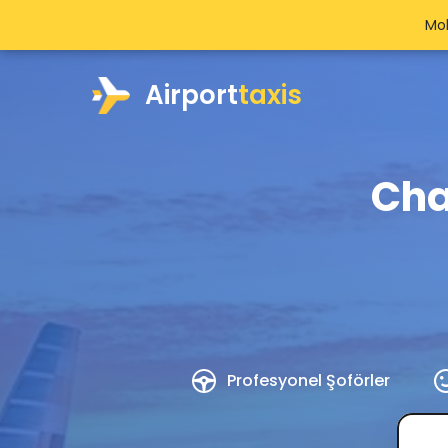
Mob
Airport
taxis
Cha
Profesyonel Şoförler