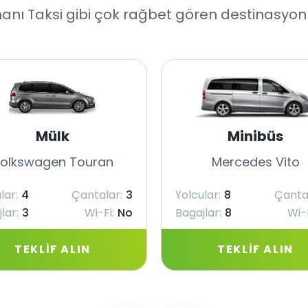
nı Taksi gibi çok rağbet gören destinasyonla
Mülk
Minibüs
olkswagen Touran
Mercedes Vito
lar:
4
Çantalar:
3
Yolcular:
8
Çanta
lar:
3
Wi-Fi:
No
Bagajlar:
8
Wi-F
TEKLIF ALIN
TEKLIF ALIN