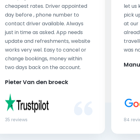
cheapest rates. Driver appointed
let us
day before , phone number to
pick u
contact driver available. Always
at our
just in time as asked. App needs
alread
update and refreshments, website
travell
works very wel. Easy to cancel or
was no
change bookings, money within
Manu
two days back on the account.
Pieter Van den broeck
35 reviews
84 rev