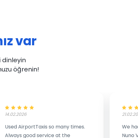
ız var
i dinleyin
uzu öğrenin!
14.02.2026
21.02.2
Used AirportTaxis so many times.
We had
Always good service at the
Nuno V