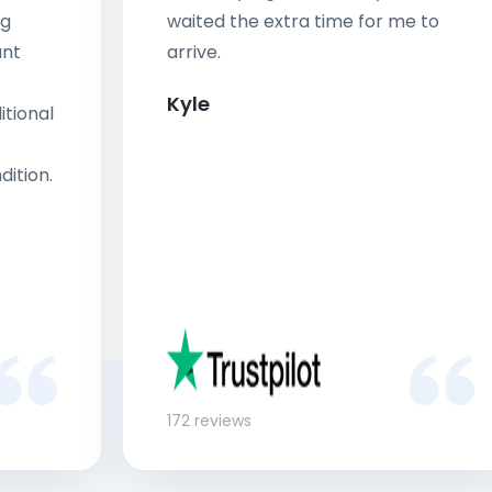
ng
waited the extra time for me to
ant
arrive.
Kyle
tional
dition.
172 reviews