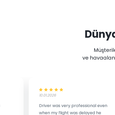
Düny
Müşterile
ve havaalanı
10.01.2026
i
Driver was very professional even
when my flight was delayed he