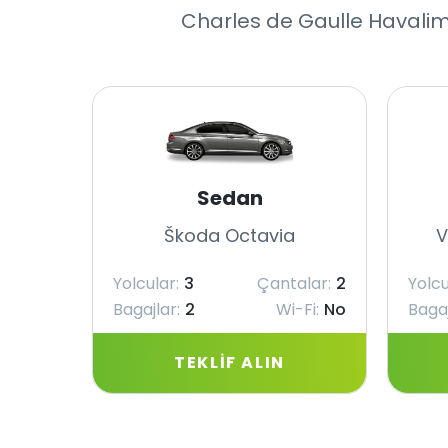
Charles de Gaulle Havalima
Sedan
Škoda Octavia
V
Yolcular:
3
Çantalar:
2
Yolcu
Bagajlar:
2
Wi-Fi:
No
Bagaj
TEKLIF ALIN