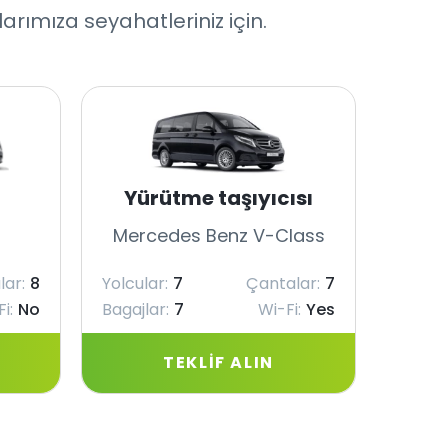
rımıza seyahatleriniz için.
Yürütme taşıyıcısı
Mercedes Benz V-Class
Merc
lar:
8
Yolcular:
7
Çantalar:
7
Yolcul
i:
No
Bagajlar:
7
Wi-Fi:
Yes
Bagajl
TEKLIF ALIN