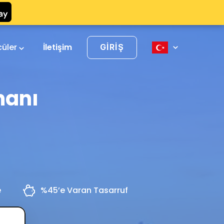
cüler
İletişim
GIRIŞ
manı
e
%45’e Varan Tasarruf