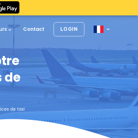
urs
Contact
LOGIN
otre
s de
ices de taxi