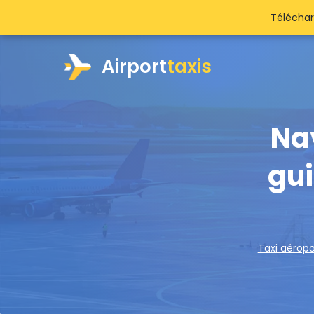
Téléchar
Airport
taxis
Nav
gui
Taxi aéropo