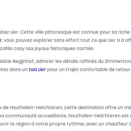
ez Lier. Cette ville pittoresque est connue pour sa riche
r
, vous pouvez explorer sans effort tout ce que Lier a à o
s cafés cosy aux joyaux historiques cachés.
ible Begijnhof, admirer les détails raffinés du Zimmertore
ontez dans un
taxi Lier
pour un trajet confortable de retou
de Houthalen-Helchteren, cette destination offre un méla
t sa communauté accueillante, Houthalen-Helchteren est
rir la région à votre propre rythme, avec un chauffeur 