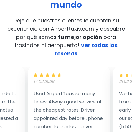
mundo
Deje que nuestros clientes le cuenten su
experiencia con Airporttaxis.com
y descubre
por qué somos
tu mejor opción
para
traslados al aeropuerto!
Ver todas las
reseñas
14.02.2026
21.02.
ride to
Used AirportTaxis so many
We ha
rom the
times. Always good service at
from 
nctual
the cheapest rates. Driver
early
uested a
appointed day before , phone
our s
s
number to contact driver
(5:50