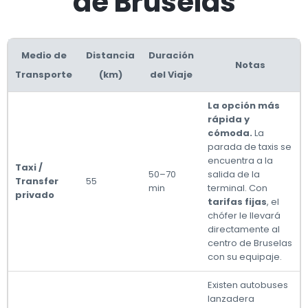
de Bruselas
Medio de
Distancia
Duración
Notas
Transporte
(km)
del Viaje
La opción más
rápida y
cómoda.
La
parada de taxis se
encuentra a la
Taxi /
50–70
salida de la
Transfer
55
min
terminal. Con
privado
tarifas fijas
, el
chófer le llevará
directamente al
centro de Bruselas
con su equipaje.
Existen autobuses
lanzadera