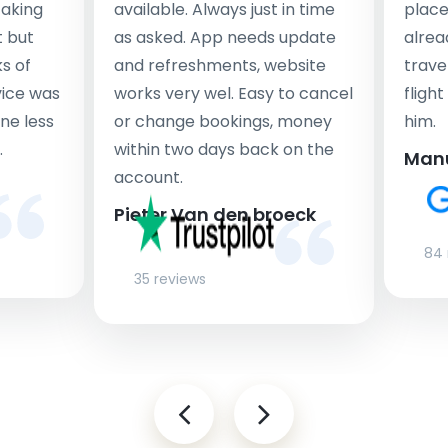
taking
available. Always just in time
place
t but
as asked. App needs update
alrea
s of
and refreshments, website
travel
rvice was
works very wel. Easy to cancel
fligh
ne less
or change bookings, money
him.
.
within two days back on the
Man
account.
Pieter Van den broeck
84 
35 reviews