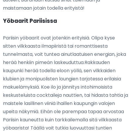
maistamaan jotain todella erityistä!
Yöbaarit Pariisissa
Pariisin yöbaarit ovat jotenkin erityisiä. Olipa kyse
sitten vilkkaasta ilmapiiristä tai romanttisesta
tunnelmasta, voit tuntea ainutlaatuisen energian, joka
herää henkiin pimeän laskeuduttua.Rakkauden
kaupunki herää todella eloon yöllä, sen vilkkaiden
klubien ja monipuolisten loungien tarjotessa erilaisia
makuelämyksiä. Koe ilo ja jännitys intohimoisista
keskusteluista cocktaileja nauttien, tai hidasta tahtia ja
maistele lasillinen viiniä ihaillen kaupungin valojen
upeita näkymiä. Eihän ole parempaa tapaa arvostaa
Pariisin kauneutta kuin tarkkailemalla sitä vilkkaasta
yöbaarista! Täällä voit tutkia luovuuttasi tuntien