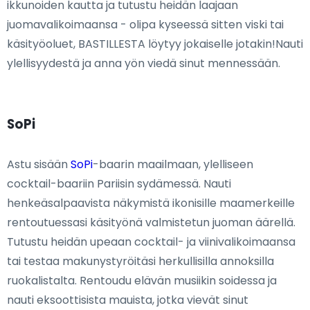
ikkunoiden kautta ja tutustu heidän laajaan
juomavalikoimaansa - olipa kyseessä sitten viski tai
käsityöoluet, BASTILLESTA löytyy jokaiselle jotakin!Nauti
ylellisyydestä ja anna yön viedä sinut mennessään.
SoPi
Astu sisään
SoPi
-baarin maailmaan, ylelliseen
cocktail-baariin Pariisin sydämessä. Nauti
henkeäsalpaavista näkymistä ikonisille maamerkeille
rentoutuessasi käsityönä valmistetun juoman äärellä.
Tutustu heidän upeaan cocktail- ja viinivalikoimaansa
tai testaa makunystyröitäsi herkullisilla annoksilla
ruokalistalta. Rentoudu elävän musiikin soidessa ja
nauti eksoottisista mauista, jotka vievät sinut