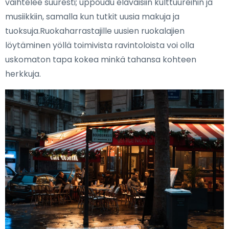
vaihtelee suuresti; uppoudu eläväisiin kulttuureihin ja
musiikkiin, samalla kun tutkit uusia makuja ja
tuoksuja.Ruokaharrastajille uusien ruokalajien
löytäminen yöllä toimivista ravintoloista voi olla
uskomaton tapa kokea minkä tahansa kohteen
herkkuja.