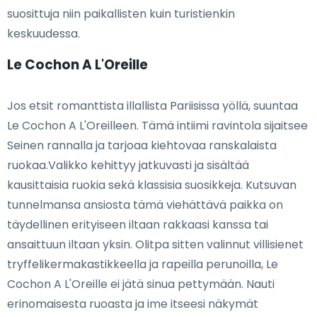
suosittuja niin paikallisten kuin turistienkin
keskuudessa.
Le Cochon A L'Oreille
Jos etsit romanttista illallista Pariisissa yöllä, suuntaa
Le Cochon A L'Oreilleen. Tämä intiimi ravintola sijaitsee
Seinen rannalla ja tarjoaa kiehtovaa ranskalaista
ruokaa.Valikko kehittyy jatkuvasti ja sisältää
kausittaisia ruokia sekä klassisia suosikkeja. Kutsuvan
tunnelmansa ansiosta tämä viehättävä paikka on
täydellinen erityiseen iltaan rakkaasi kanssa tai
ansaittuun iltaan yksin. Olitpa sitten valinnut villisienet
tryffelikermakastikkeella ja rapeilla perunoilla, Le
Cochon A L'Oreille ei jätä sinua pettymään. Nauti
erinomaisesta ruoasta ja ime itseesi näkymät