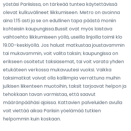
yöstäsi Pariisissa, on tärkeää tuntea käytettävissä
olevat kulkuvälineet liikkumiseen. Metro on avoinna
aina 1:15 asti ja se on edullinen tapa päästä moniin
kohteisiin kaupungissa.Bussit ovat myös loistava
vaihtoehto liikkumiseen yöllä, useilla linjoilla toimii klo
19.00–keskiyöllä. Jos haluat matkustaa joustavammin
tai mukavammin, voit valita taksin; kaupungissa on
erikseen osoitetut taksiasemat, tai voit varata yhden
etukäteen verkossa mukavuutesi vuoksi. Vaikka
taksimatkat voivat olla kalliimpia verrattuna muihin
julkisen liikenteen muotoihin, taksit tarjoavat helpon ja
tehokkaan tavan varmistaa, että saavut
määränpäähäsi ajoissa. Kattavien palveluiden avulla
voit viettää aikaa Pariisin yöelämää tutkien
helpommin kuin koskaan.