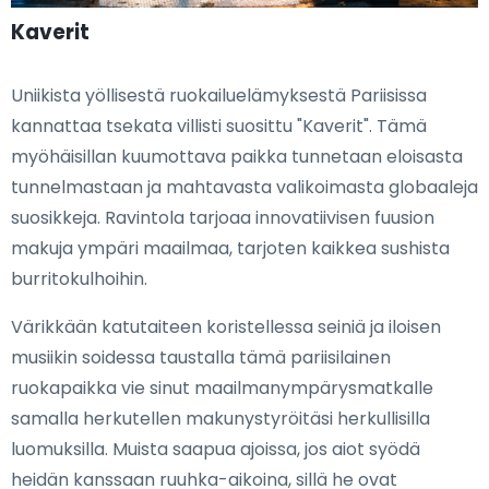
Kaverit
Uniikista yöllisestä ruokailuelämyksestä Pariisissa
kannattaa tsekata villisti suosittu "Kaverit". Tämä
myöhäisillan kuumottava paikka tunnetaan eloisasta
tunnelmastaan ja mahtavasta valikoimasta globaaleja
suosikkeja. Ravintola tarjoaa innovatiivisen fuusion
makuja ympäri maailmaa, tarjoten kaikkea sushista
burritokulhoihin.
Värikkään katutaiteen koristellessa seiniä ja iloisen
musiikin soidessa taustalla tämä pariisilainen
ruokapaikka vie sinut maailmanympärysmatkalle
samalla herkutellen makunystyröitäsi herkullisilla
luomuksilla. Muista saapua ajoissa, jos aiot syödä
heidän kanssaan ruuhka-aikoina, sillä he ovat