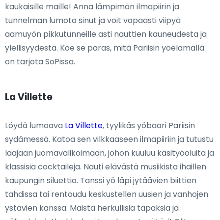
kaukaisille maille! Anna lämpimän ilmapiirin ja
tunnelman lumota sinut ja voit vapaasti viipyä
aamuyön pikkutunneille asti nauttien kauneudesta ja
ylellisyydestä. Koe se paras, mitä Pariisin yöelämällä
on tarjota SoPissa.
La Villette
Löydä lumoava
La Villette
, tyylikäs yöbaari Pariisin
sydämessä. Katoa sen vilkkaaseen ilmapiiriin ja tutustu
laajaan juomavalikoimaan, johon kuuluu käsityöoluita ja
klassisia cocktaileja. Nauti elävästä musiikista ihaillen
kaupungin siluettia. Tanssi yö läpi jytäävien biittien
tahdissa tai rentoudu keskustellen uusien ja vanhojen
ystävien kanssa. Maista herkullisia tapaksia ja