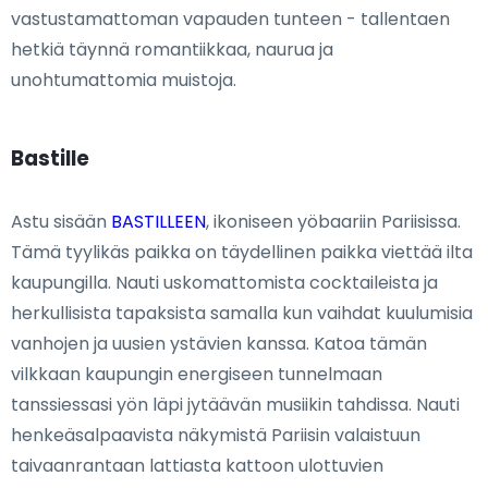
vastustamattoman vapauden tunteen - tallentaen
hetkiä täynnä romantiikkaa, naurua ja
unohtumattomia muistoja.
Bastille
Astu sisään
BASTILLEEN
, ikoniseen yöbaariin Pariisissa.
Tämä tyylikäs paikka on täydellinen paikka viettää ilta
kaupungilla. Nauti uskomattomista cocktaileista ja
herkullisista tapaksista samalla kun vaihdat kuulumisia
vanhojen ja uusien ystävien kanssa. Katoa tämän
vilkkaan kaupungin energiseen tunnelmaan
tanssiessasi yön läpi jytäävän musiikin tahdissa. Nauti
henkeäsalpaavista näkymistä Pariisin valaistuun
taivaanrantaan lattiasta kattoon ulottuvien