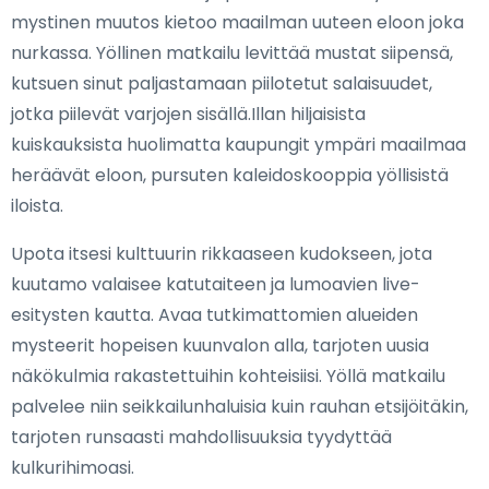
mystinen muutos kietoo maailman uuteen eloon joka
nurkassa. Yöllinen matkailu levittää mustat siipensä,
kutsuen sinut paljastamaan piilotetut salaisuudet,
jotka piilevät varjojen sisällä.Illan hiljaisista
kuiskauksista huolimatta kaupungit ympäri maailmaa
heräävät eloon, pursuten kaleidoskooppia yöllisistä
iloista.
Upota itsesi kulttuurin rikkaaseen kudokseen, jota
kuutamo valaisee katutaiteen ja lumoavien live-
esitysten kautta. Avaa tutkimattomien alueiden
mysteerit hopeisen kuunvalon alla, tarjoten uusia
näkökulmia rakastettuihin kohteisiisi. Yöllä matkailu
palvelee niin seikkailunhaluisia kuin rauhan etsijöitäkin,
tarjoten runsaasti mahdollisuuksia tyydyttää
kulkurihimoasi.