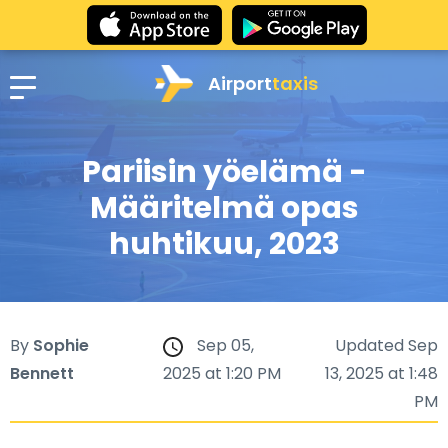
Airport
taxis
Pariisin yöelämä -
Määritelmä opas
huhtikuu, 2023
By
Sophie
Sep 05,
Updated Sep
Bennett
2025 at 1:20 PM
13, 2025 at 1:48
PM