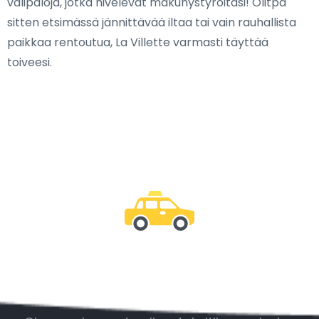
välipaloja, jotka hivelevät makunystyröitäsi! Olitpa
sitten etsimässä jännittävää iltaa tai vain rauhallista
paikkaa rentoutua, La Villette varmasti täyttää
toiveesi.
Ole mukana