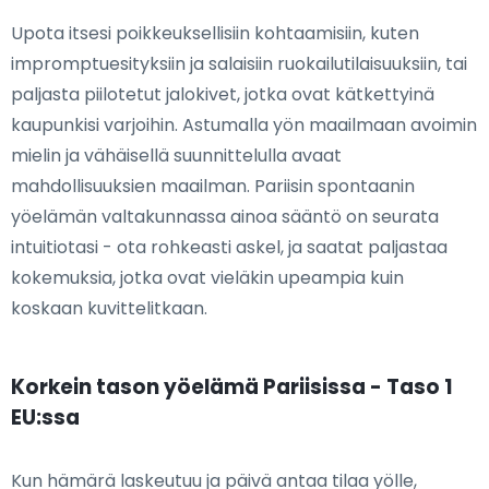
Upota itsesi poikkeuksellisiin kohtaamisiin, kuten
impromptuesityksiin ja salaisiin ruokailutilaisuuksiin, tai
paljasta piilotetut jalokivet, jotka ovat kätkettyinä
kaupunkisi varjoihin. Astumalla yön maailmaan avoimin
mielin ja vähäisellä suunnittelulla avaat
mahdollisuuksien maailman. Pariisin spontaanin
yöelämän valtakunnassa ainoa sääntö on seurata
intuitiotasi - ota rohkeasti askel, ja saatat paljastaa
kokemuksia, jotka ovat vieläkin upeampia kuin
koskaan kuvittelitkaan.
Korkein tason yöelämä Pariisissa - Taso 1
EU:ssa
Kun hämärä laskeutuu ja päivä antaa tilaa yölle,