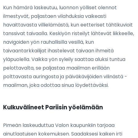
Kun hämärä laskeutuu, luonnon yölliset olennot
ilmestyvät, paljastaen vilahduksia vaikeasti
havaittavasta villielämästä, kun eetteriset tähtikuvioit
tanssivat taivaalla. Keskiyön risteilyt lähtevät liikkeelle,
navigoiden yön rauhallisilla vesillä, kun
taivaantarkkailijat ihastelevat taivaan ihmeitä
yläpuolella. Vaikka yön syleily saattaa aluksi tuntua
pelottavalta, se paljastaa maailman erillään
polttavasta auringosta ja päiväkävijöiden vilinästä -
maailman, joka odottaa sinua löydettäväksi.
Kulkuvälineet Pariisin yöelämään
Pimeän laskeuduttua Valon kaupunkiin tarjoaa
ainutlaatuisen kokemuksen. Saadaksesi kaiken irti