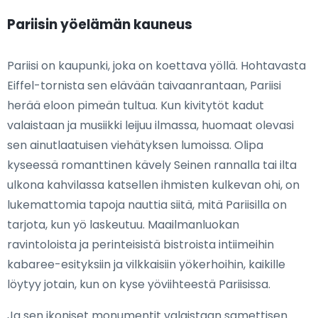
Pariisin yöelämän kauneus
Pariisi on kaupunki, joka on koettava yöllä. Hohtavasta
Eiffel-tornista sen elävään taivaanrantaan, Pariisi
herää eloon pimeän tultua. Kun kivitytöt kadut
valaistaan ja musiikki leijuu ilmassa, huomaat olevasi
sen ainutlaatuisen viehätyksen lumoissa. Olipa
kyseessä romanttinen kävely Seinen rannalla tai ilta
ulkona kahvilassa katsellen ihmisten kulkevan ohi, on
lukemattomia tapoja nauttia siitä, mitä Pariisilla on
tarjota, kun yö laskeutuu. Maailmanluokan
ravintoloista ja perinteisistä bistroista intiimeihin
kabaree-esityksiin ja vilkkaisiin yökerhoihin, kaikille
löytyy jotain, kun on kyse yöviihteestä Pariisissa.
Ja sen ikoniset monumentit valaistaan samettisen