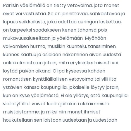
Pariisin yöelämällä on tietty vetovoima, jota monet
eivät voi vastustaa. Se on jännittävää, sähköistävää ja
lupaus seikkailusta, joka odottaa auringon laskettua,
on tarpeeksi saadakseen kenen tahansa pois
mukavuusalueeltaan ja yöelämään. Myöhään
valvomisen hurma, musiikin kuuntelu, tanssiminen
kunnes kaatuu ja asioiden näkeminen aivan uudesta
näkökulmasta on jotain, mitä ei yksinkertaisesti voi
löytää päivän aikana. Olipa kyseessä kahden
romanttisen kynttiläillallisen vetovoima tai villi ilta
ystävien kanssa kaupungilla, jokaiselle löytyy jotain,
kun on kyse yöelämästä. Ei ole yllätys, että kaupungilla
vietetyt illat voivat luoda joitakin rakkaimmista
muistoistamme; ja miksi niin monet ihmiset
houkutellaan sen loistoon uudestaan ja uudestaan