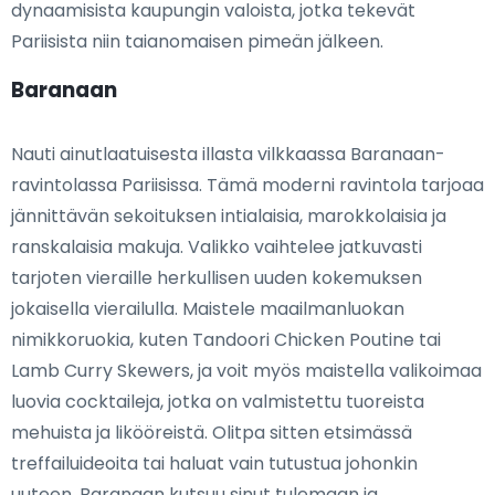
dynaamisista kaupungin valoista, jotka tekevät
Pariisista niin taianomaisen pimeän jälkeen.
Baranaan
Nauti ainutlaatuisesta illasta vilkkaassa Baranaan-
ravintolassa Pariisissa. Tämä moderni ravintola tarjoaa
jännittävän sekoituksen intialaisia, marokkolaisia ja
ranskalaisia makuja. Valikko vaihtelee jatkuvasti
tarjoten vieraille herkullisen uuden kokemuksen
jokaisella vierailulla. Maistele maailmanluokan
nimikkoruokia, kuten Tandoori Chicken Poutine tai
Lamb Curry Skewers, ja voit myös maistella valikoimaa
luovia cocktaileja, jotka on valmistettu tuoreista
mehuista ja likööreistä. Olitpa sitten etsimässä
treffailuideoita tai haluat vain tutustua johonkin
uuteen, Baranaan kutsuu sinut tulemaan ja