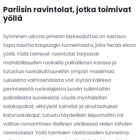
Pariisin ravintolat, jotka toimivat
yöllä
Syöminen ulkona pimeän laskeuduttua on loistava
tapa nauttia kaupungin tunnelmasta, joka herää eloon
yöllä. Yöllä toimivat ravintolat tarjoavat
mahdollisuuden ruokailla paikallisten kanssa ja
tutustua ruokakulttuureihin ympäri maailmaa.
Lukuisista vaihtoehdoista voit löytää kaikkea
perinteisistä ruokalajeista luoviin tulkintoihin
paikallisista suosikeista. Löydä myöhäisillan
salakapakat, viihtyisät kahvilat ja ainutlaatuiset
katuruokakojut; tutustu täydellisiin leipomoihin tai
valitse romanttinen illallinen ylellisessä viiden tähden
ravintolassa. Yöllä toimivien ravintoloiden tunnelma