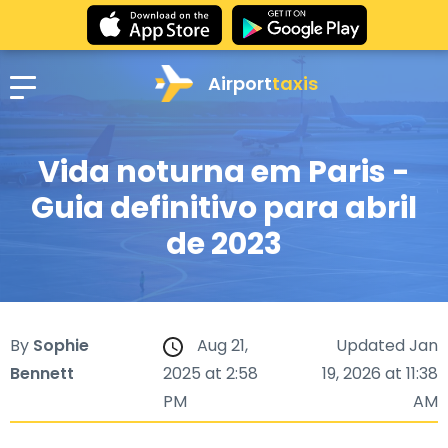
Airport
taxis
Vida noturna em Paris -
Guia definitivo para abril
de 2023
By
Sophie
Aug 21,
Updated Jan
Bennett
2025 at 2:58
19, 2026 at 11:38
PM
AM