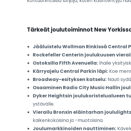
kohtuuhintaisia lahjoja, kuten käsintehtyjä hui
Tärkeät joulutoiminnot New Yorkiss
Jääluistelu Wollman Rinkissä Central P
Rockefeller Centerin joulukuusen vierai
Ostoksilla Fifth Avenuella:
Ihaile yksityi
Kärryajelu Central Parkin läpi:
Koe menne
Broadway-esityksen katselu:
Nauti sydäm
Osaaminen Radio City Music Hallin jou
Dyker Heightsin joulukoristelualueen t
ystävälle.
Vierailu Bronxin eläintarhan joululight
kaikenkokoisina ja -muotoisina.
Joulumarkkinoiden nauttiminen:
Kävele 