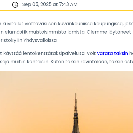
Sep 05, 2025 at 7:43 AM
n kuvitellut viettäväsi sen kuvankauniissa kaupungissa, jok
en elämäsi ikimuistoisimmista lomista. Olemme löytänee
istokyliin Yhdysvalloissa.
oit käyttää lentokenttätaksipalveluita. Voit
varata taksin
ho
a muihin kohteisiin. Kuten taksin ravintolaan, taksin ost