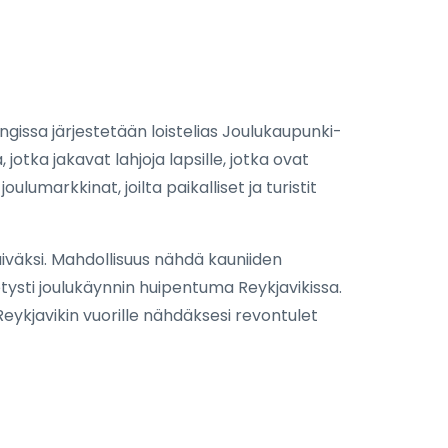
gissa järjestetään loistelias Joulukaupunki-
 jotka jakavat lahjoja lapsille, jotka ovat
lumarkkinat, joilta paikalliset ja turistit
päiväksi. Mahdollisuus nähdä kauniiden
ietysti joulukäynnin huipentuma Reykjavikissa.
Reykjavikin vuorille nähdäksesi revontulet