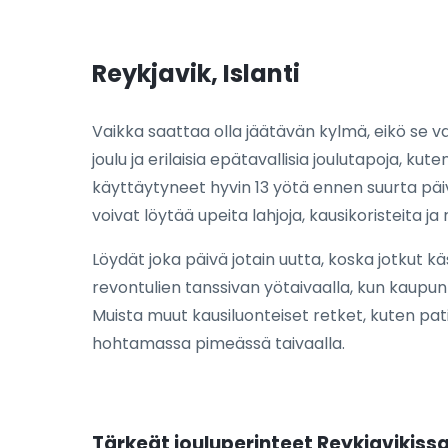
Reykjavik, Islanti
Vaikka saattaa olla jäätävän kylmä, eikö se v
joulu ja erilaisia epätavallisia joulutapoja, kut
käyttäytyneet hyvin 13 yötä ennen suurta päivää
voivat löytää upeita lahjoja, kausikoristeita ja
Löydät joka päivä jotain uutta, koska jotkut kä
revontulien tanssivan yötaivaalla, kun kaupunki
Muista muut kausiluonteiset retket, kuten pati
hohtamassa pimeässä taivaalla.
Tärkeät jouluperinteet Reykjavikiss