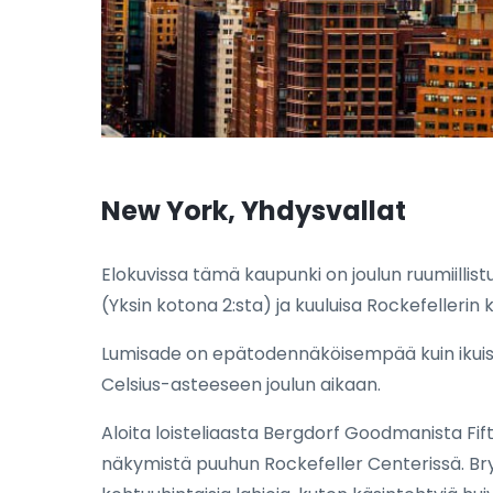
New York, Yhdysvallat
Elokuvissa tämä kaupunki on joulun ruumiillis
(Yksin kotona 2:sta) ja kuuluisa Rockefellerin ku
Lumisade on epätodennäköisempää kuin ikuiseen
Celsius-asteeseen joulun aikaan.
Aloita loisteliaasta Bergdorf Goodmanista Fifth 
näkymistä puuhun Rockefeller Centerissä. Brya