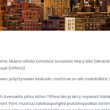
tuma. Muista nähdä lumoavat koristelut Macy'silla (Miracle
usi (Elffistä).
 pölyttyneisiin elokuviin, mutta se on silti mahdollista, 
Avenuella, jatka sitten Tiffany'siin ja siirry nopeasti Saksi
nt Park muuttuu talvikaupungiksi joulushoppailua varten,