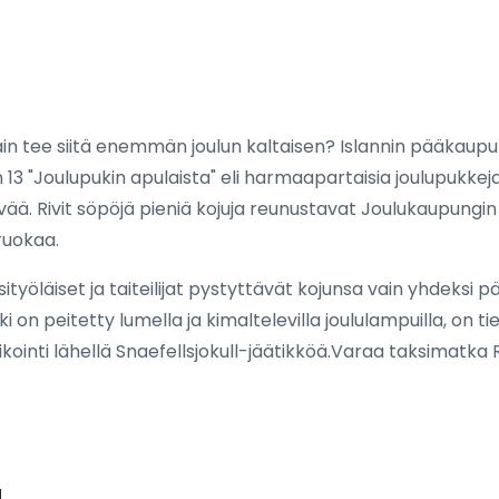
ain tee siitä enemmän joulun kaltaisen? Islannin pääkaupun
en 13 "Joulupukin apulaista" eli harmaapartaisia joulupukkeja,
. Rivit söpöjä pieniä kojuja reunustavat Joulukaupungin jou
 ruokaa.
sityöläiset ja taiteilijat pystyttävät kojunsa vain yhdeksi 
 on peitetty lumella ja kimaltelevilla joululampuilla, on t
kointi lähellä Snaefellsjokull-jäätikköä.Varaa taksimatka 
a