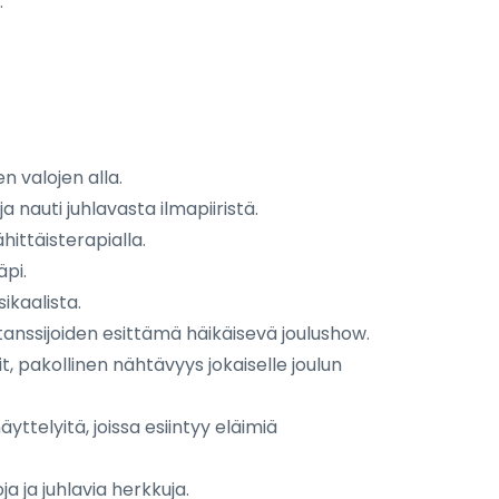
.
n valojen alla.
a nauti juhlavasta ilmapiiristä.
hittäisterapialla.
äpi.
ikaalista.
nssijoiden esittämä häikäisevä joulushow.
t, pakollinen nähtävyys jokaiselle joulun
äyttelyitä, joissa esiintyy eläimiä
ja ja juhlavia herkkuja.