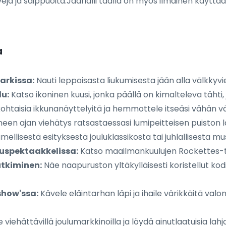
veja ja saippuoita.Jäähalli täällä on myös ilmainen käyttää
a
arkissa:
Nauti leppoisasta liukumisesta jään alla välkkyvie
lu:
Katso ikoninen kuusi, jonka päällä on kimalteleva tähti, j
skohtaisia ikkunanäyttelyitä ja hemmottele itseäsi vähän vä
en ajan viehätys ratsastaessasi lumipeitteisen puiston l
ellisestä esityksestä jouluklassikosta tai juhlallisesta mus
luspektaakkelissa:
Katso maailmankuulujen Rockettes-ta
utkiminen:
Näe naapuruston yltäkylläisesti koristellut kodi
show'ssa:
Kävele eläintarhan läpi ja ihaile värikkäitä valon
viehättävillä joulumarkkinoilla ja löydä ainutlaatuisia lahjo