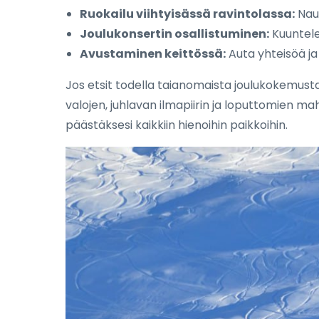
Ruokailu viihtyisässä ravintolassa:
Naut
Joulukonsertin osallistuminen:
Kuuntele 
Avustaminen keittössä:
Auta yhteisöä ja
Jos etsit todella taianomaista joulukokemusta
valojen, juhlavan ilmapiirin ja loputtomien m
päästäksesi kaikkiin hienoihin paikkoihin.