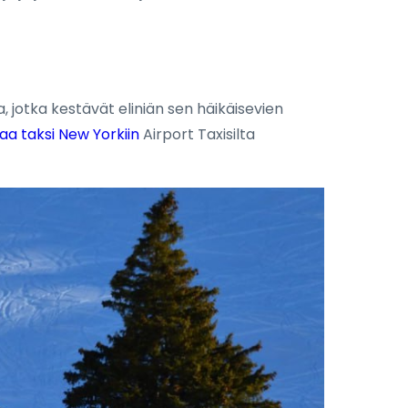
, jotka kestävät eliniän sen häikäisevien
aa taksi New Yorkiin
Airport Taxisilta