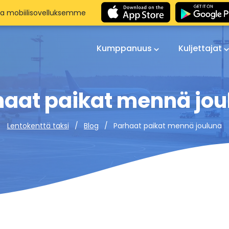
aa mobiilisovelluksemme
Kumppanuus
Kuljettajat
haat paikat mennä jou
Parhaat paikat mennä jouluna
Lentokenttä taksi
Blog