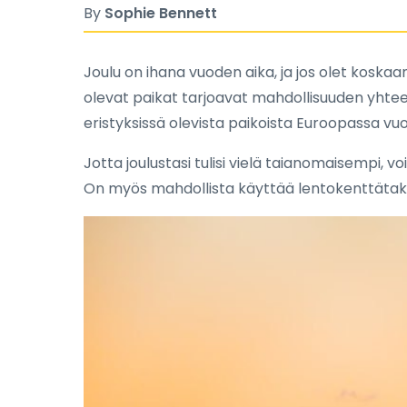
By
Sophie Bennett
Joulu on ihana vuoden aika, ja jos olet koskaa
olevat paikat tarjoavat mahdollisuuden yhte
eristyksissä olevista paikoista Euroopassa vuor
Jotta joulustasi tulisi vielä taianomaisempi, v
On myös mahdollista käyttää lentokenttätaksej