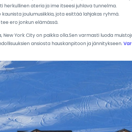
i herkullinen ateria ja ime itseesi juhlava tunnelma.
kaunista joulumusiikkia, jota esittää lahjakas ryhmä.
 tee ero jonkun elämässä.
, New York City on paikka olla.Sen varmasti luoda muistoja
ahdollisuuksien ansiosta hauskanpitoon ja jännitykseen.
Var