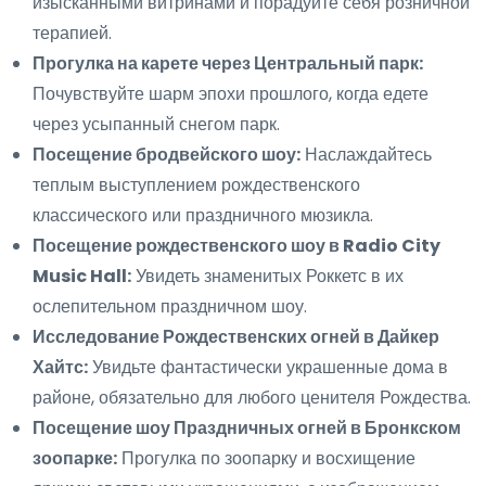
изысканными витринами и порадуйте себя розничной
терапией.
Прогулка на карете через Центральный парк:
Почувствуйте шарм эпохи прошлого, когда едете
через усыпанный снегом парк.
Посещение бродвейского шоу:
Наслаждайтесь
теплым выступлением рождественского
классического или праздничного мюзикла.
Посещение рождественского шоу в Radio City
Music Hall:
Увидеть знаменитых Роккетс в их
ослепительном праздничном шоу.
Исследование Рождественских огней в Дайкер
Хайтс:
Увидьте фантастически украшенные дома в
районе, обязательно для любого ценителя Рождества.
Посещение шоу Праздничных огней в Бронкском
зоопарке:
Прогулка по зоопарку и восхищение