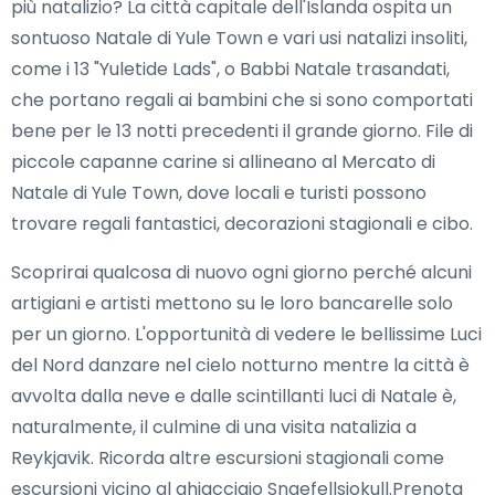
più natalizio? La città capitale dell'Islanda ospita un
sontuoso Natale di Yule Town e vari usi natalizi insoliti,
come i 13 "Yuletide Lads", o Babbi Natale trasandati,
che portano regali ai bambini che si sono comportati
bene per le 13 notti precedenti il grande giorno. File di
piccole capanne carine si allineano al Mercato di
Natale di Yule Town, dove locali e turisti possono
trovare regali fantastici, decorazioni stagionali e cibo.
Scoprirai qualcosa di nuovo ogni giorno perché alcuni
artigiani e artisti mettono su le loro bancarelle solo
per un giorno. L'opportunità di vedere le bellissime Luci
del Nord danzare nel cielo notturno mentre la città è
avvolta dalla neve e dalle scintillanti luci di Natale è,
naturalmente, il culmine di una visita natalizia a
Reykjavik. Ricorda altre escursioni stagionali come
escursioni vicino al ghiacciaio Snaefellsjokull.Prenota