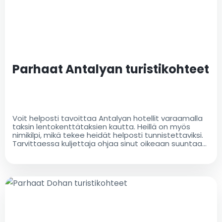
Parhaat Antalyan turistikohteet
Voit helposti tavoittaa Antalyan hotellit varaamalla
taksin lentokenttätaksien kautta. Heillä on myös
nimikilpi, mikä tekee heidät helposti tunnistettaviksi.
Tarvittaessa kuljettaja ohjaa sinut oikeaan suuntaan
ja auttaa sinua matkatavaroidesi kanssa.
Ystävälliset paikalliset taksinkuljettajamme ovat
iloisia vastatakseen kaikkiin kysymyksiisi matkastasi
Antalyaan. Lentokenttätaksit tarjoavat kuljetuksia
lentokentältä ja sinne sekä muihin kohteisiin laajassa
valikoimassa ylellisiä takseja ja mukavia ajoneuvoja.
Voit valita ihanteellisen ajoneuvon matkallesi
kohteeseesi. Valitse taksi, joka vastaa parhaiten
tarpeitasi, istu sitten taakse, rentoudu ja nauti