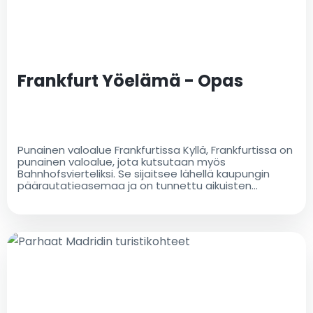
siirtopalveluita, olitpa sitten matkalla liikematkalla tai
perheesi kanssa
Frankfurt Yöelämä - Opas
Punainen valoalue Frankfurtissa Kyllä, Frankfurtissa on
punainen valoalue, jota kutsutaan myös
Bahnhofsvierteliksi. Se sijaitsee lähellä kaupungin
päärautatieasemaa ja on tunnettu aikuisten
viihdepaikoistaan. Alueella on maine houkutella sekä
paikallisia että turisteja, jotka etsivät
yöelämäaktiviteetteja