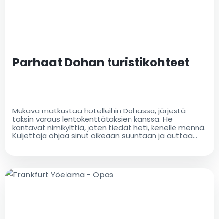
matkasta! Voit käyttää lentokenttätaksien
palveluita, olitpa sitten liikematkalla tai perhelomalla
Parhaat Dohan turistikohteet
Mukava matkustaa hotelleihin Dohassa, järjestä
taksin varaus lentokenttätaksien kanssa. He
kantavat nimikylttiä, joten tiedät heti, kenelle mennä.
Kuljettaja ohjaa sinut oikeaan suuntaan ja auttaa
tarvittaessa matkatavaroidesi kanssa. Kaikki
kysymykset, joita sinulla saattaa olla vierailustasi
Dohaan, ovat tervetulleita. Ystävälliset paikalliset
kuljettajamme voivat antaa sinulle kaikki tarvitsemasi
tiedot. Lentokenttätaksit tarjoavat laajan valikoiman
ylellisiä takseja ja mukavia ajoneuvoja kuljetukseen
sekä lentokentältä että muualta. Voit valita
ihanteellisen auton matkallesi kohteeseesi. Valitse
taksi, joka parhaiten vastaa tarpeitasi, rentoudu
sitten ja nauti matkasta! Lentokenttätaksit tarjoavat