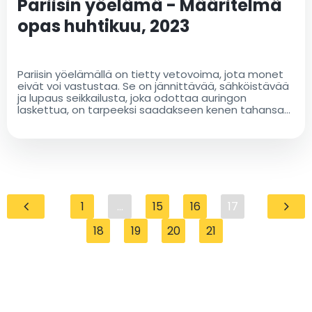
Pariisin yöelämä - Määritelmä
opas huhtikuu, 2023
Pariisin yöelämällä on tietty vetovoima, jota monet
eivät voi vastustaa. Se on jännittävää, sähköistävää
ja lupaus seikkailusta, joka odottaa auringon
laskettua, on tarpeeksi saadakseen kenen tahansa
pois mukavuusalueeltaan ja yöelämään
1
...
15
16
17
18
19
20
21