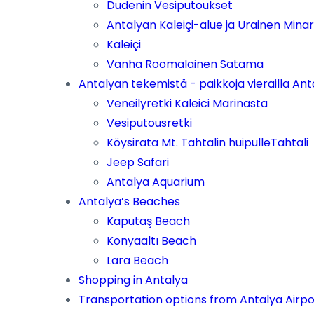
Dudenin Vesiputoukset
Antalyan Kaleiçi-alue ja Urainen Minar
Kaleiçi
Vanha Roomalainen Satama
Antalyan tekemistä - paikkoja vierailla An
Veneilyretki Kaleici Marinasta
Vesiputousretki
Köysirata Mt. Tahtalin huipulleTahtali
Jeep Safari
Antalya Aquarium
Antalya’s Beaches
Kaputaş Beach
Konyaaltı Beach
Lara Beach
Shopping in Antalya
Transportation options from Antalya Airpo