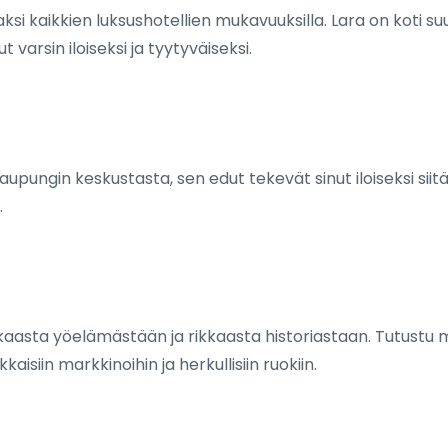
saksi kaikkien luksushotellien mukavuuksilla. Lara on koti 
t varsin iloiseksi ja tyytyväiseksi.
ungin keskustasta, sen edut tekevät sinut iloiseksi siitä, e
.
kkaasta yöelämästään ja rikkaasta historiastaan. Tutust
isiin markkinoihin ja herkullisiin ruokiin.