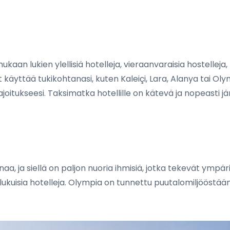
kaan lukien ylellisiä hotelleja, vieraanvaraisia hostelleja
luat käyttää tukikohtanasi, kuten Kaleiçi, Lara, Alanya tai
joitukseesi. Taksimatka hotellille on kätevä ja nopeasti jär
, ja siellä on paljon nuoria ihmisiä, jotka tekevät ympäri
lukuisia hotelleja. Olympia on tunnettu puutalomiljööstään