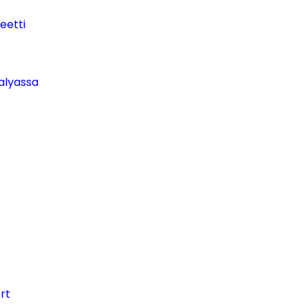
eetti
talyassa
rt