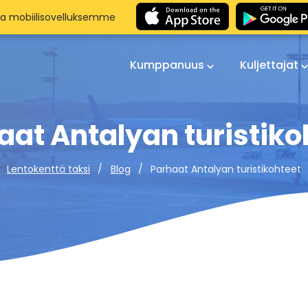
aa mobiilisovelluksemme
Kumppanuus
Kuljettajat
aat Antalyan turistiko
Parhaat Antalyan turistikohteet
Lentokenttä taksi
Blog