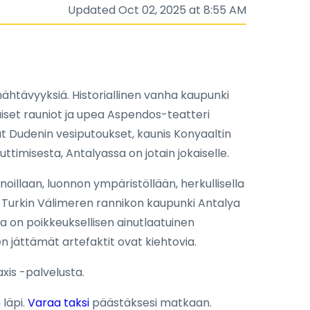
Updated Oct 02, 2025 at 8:55 AM
 nähtävyyksiä. Historiallinen vanha kaupunki
naiset rauniot ja upea Aspendos-teatteri
at Dudenin vesiputoukset, kaunis Konyaaltin
uttimisesta, Antalyassa on jotain jokaiselle.
oillaan, luonnon ympäristöllään, herkullisella
ka. Turkin Välimeren rannikon kaupunki Antalya
a on poikkeuksellisen ainutlaatuinen
en jättämät artefaktit ovat kiehtovia.
xis -palvelusta.
 läpi.
Varaa taksi
päästäksesi matkaan.