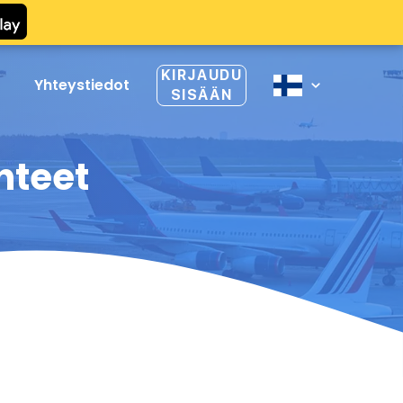
KIRJAUDU
Yhteystiedot
SISÄÄN
hteet