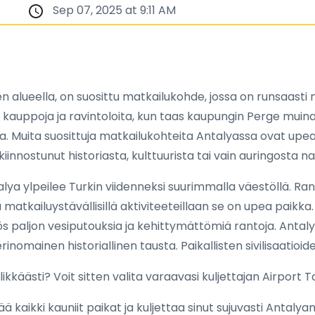
Sep 07, 2025 at 9:11 AM
ren alueella, on suosittu matkailukohde, jossa on runsaasti
la on kauppoja ja ravintoloita, kun taas kaupungin Perge mui
sta. Muita suosittuja matkailukohteita Antalyassa ovat upe
kiinnostunut historiasta, kulttuurista tai vain auringosta na
ya ylpeilee Turkin viidenneksi suurimmalla väestöllä. Rann
la matkailuystävällisillä aktiviteeteillaan se on upea paik
s paljon vesiputouksia ja kehittymättömiä rantoja. Antaly
nomainen historiallinen tausta. Paikallisten sivilisaatioid
äästi? Voit sitten valita varaavasi kuljettajan Airport Ta
 kaikki kauniit paikat ja kuljettaa sinut sujuvasti Antalyan