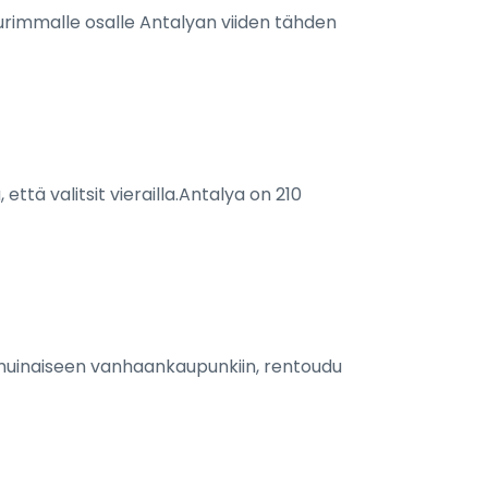
suurimmalle osalle Antalyan viiden tähden
ttä valitsit vierailla.Antalya on 210
u muinaiseen vanhaankaupunkiin, rentoudu