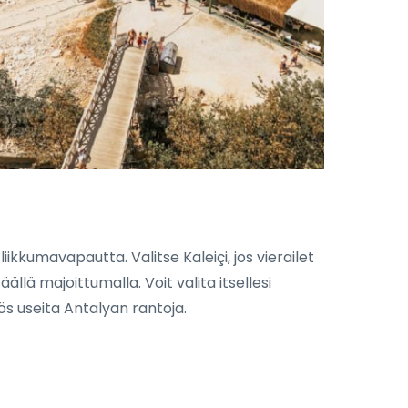
kkumavapautta. Valitse Kaleiçi, jos vierailet
llä majoittumalla. Voit valita itsellesi
ös useita Antalyan rantoja.