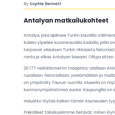
By
Sophie Bennett
Antalyan matkailukohteet
Antalya, joka sijaitsee Turkin kauniilla Välime
Kaleici ylpeilee kuvankauniilla kaduilla, joil
tarjoavat vilauksen Turkin rikkaasta historia
ranta ja vilkas Antalyan basaari. Olitpa sitten 
20 177 neliökilometrin maapinta-alallaan Antal
ruoallaan, historiallaan, yöelämällään ja muil
on ympäröity Taurus-vuorilla. Alueella on myö
luonnonympäristönsä vuoksi. Kaupungilla on eri
Haluatko löytää kaiken tämän kauneuden tyylikk
Paikalliset taksikuskimme tietävät, miten löytää