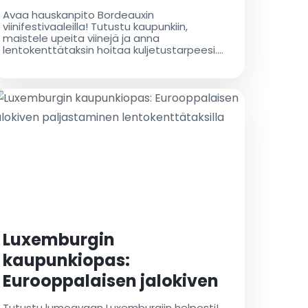
ystävän paratiisiin
Avaa hauskanpito Bordeauxin
viinifestivaaleilla! Tutustu kaupunkiin,
maistele upeita viinejä ja anna
lentokenttätaksin hoitaa kuljetustarpeesi.
Varaa kyytisi nyt!
Luxemburgin
kaupunkiopas:
Eurooppalaisen jalokiven
paljastaminen
Tutustu lumoavaan Luxemburgiin helposti!