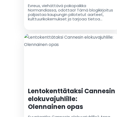
lentokenttätaksilla
Evreux, viehättävä pakopaikka
Normandiassa, odottaa! Tämä blogikirjoitus
paljastaa kaupungin piilotetut aarteet,
kulttuurikokemukset ja tarjoaa tietoa
sujuvasta saapumisesta luotettavan
lentokenttätaksin avulla
Lentokenttätaksi Cannesin
elokuvajuhlille:
Olennainen opas
Suuntaatko Cannesin elokuvajuhlille? Anna