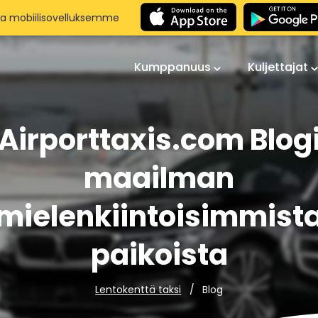
aa mobiilisovelluksemme
Kumppanuus
Kuljettajat
Airporttaxis.com Blog
maailman
mielenkiintoisimmist
paikoista
Blog
Lentokenttä taksi