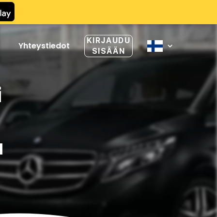
KIRJAUDU
Yhteystiedot
SISÄÄN
i
a