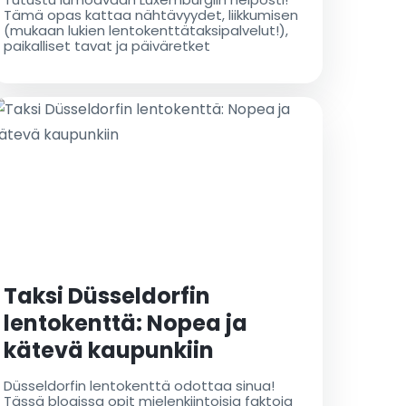
lentokenttätaksilla
Tämä opas kattaa nähtävyydet, liikkumisen
(mukaan lukien lentokenttätaksipalvelut!),
paikalliset tavat ja päiväretket
Taksi Düsseldorfin
lentokenttä: Nopea ja
kätevä kaupunkiin
Düsseldorfin lentokenttä odottaa sinua!
Tässä blogissa opit mielenkiintoisia faktoja