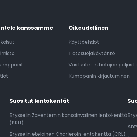
entele kanssamme
Oikeudellinen
tkaisut
Käyttöehdot
imisto
Tietosuojakäytäntö
kumppanit
Vastuullinen tietojen paljas
tiöt
Kumppanin kirjautuminen
Suositut lentokentät
Suo
Brysselin Zaventemin kansainvälinen lentokenttä
Brys
(BRU)
Ant
Brysselin eteläinen Charleroin lentokenttä (CRL)