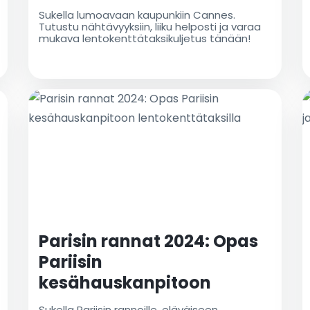
lentokenttätaksilla
Sukella lumoavaan kaupunkiin Cannes.
Tutustu nähtävyyksiin, liiku helposti ja varaa
mukava lentokenttätaksikuljetus tänään!
Parisin rannat 2024: Opas
Pariisin
kesähauskanpitoon
lentokenttätaksilla
Sukella Pariisin rannoille, eläväiseen