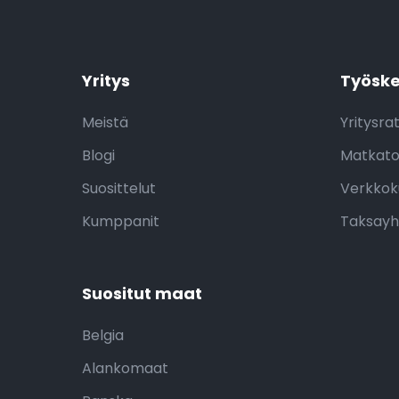
Yritys
Työsk
Meistä
Yritysra
Blogi
Matkato
Suosittelut
Verkko
Kumppanit
Taksayh
Suositut maat
Belgia
Alankomaat