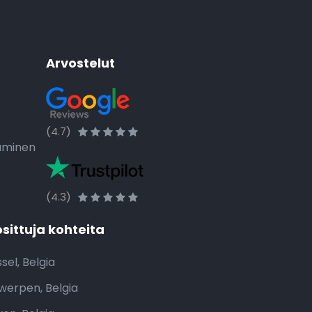
Arvostelut
(4.7)
taminen
(4.3)
sittuja kohteita
sel, Belgia
werpen, Belgia