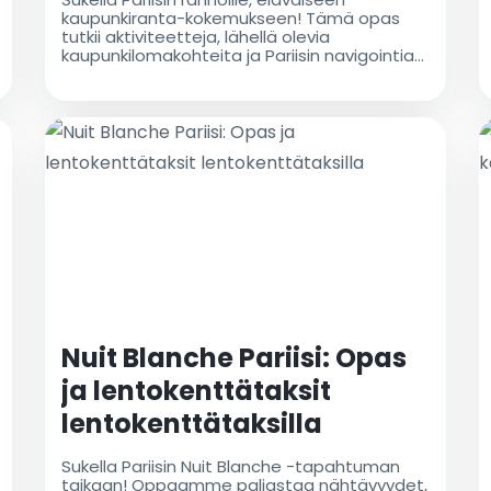
kaupunkiranta-kokemukseen! Tämä opas
tutkii aktiviteetteja, lähellä olevia
kaupunkilomakohteita ja Pariisin navigointia
luotettavien lentokenttätaksipalveluiden
avulla
Nuit Blanche Pariisi: Opas
ja lentokenttätaksit
lentokenttätaksilla
Sukella Pariisin Nuit Blanche -tapahtuman
taikaan! Oppaamme paljastaa nähtävyydet,