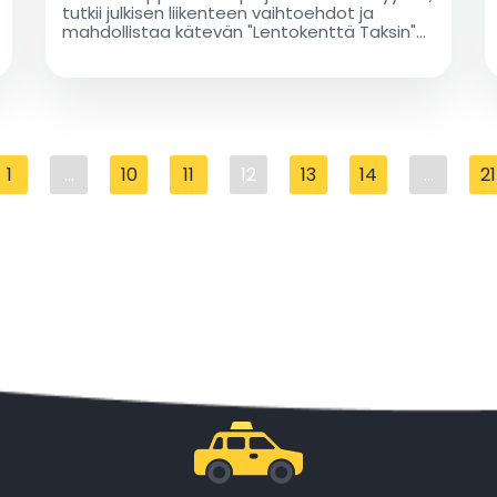
tutkii julkisen liikenteen vaihtoehdot ja
mahdollistaa kätevän "Lentokenttä Taksin"
ennakkovarauksen stressittömään
saapumiseen Lentokenttä Taksilla
1
...
10
11
12
13
14
...
21