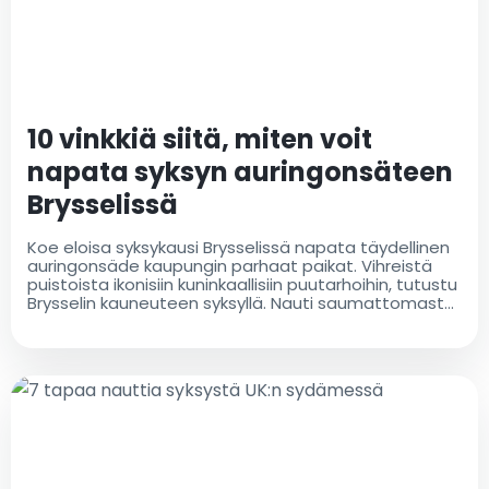
10 vinkkiä siitä, miten voit
napata syksyn auringonsäteen
Brysselissä
Koe eloisa syksykausi Brysselissä napata täydellinen
auringonsäde kaupungin parhaat paikat. Vihreistä
puistoista ikonisiin kuninkaallisiin puutarhoihin, tutustu
Brysselin kauneuteen syksyllä. Nauti saumattomasta
matkasta Brysselin lentokenttätaksilla, varmistaen,
että matkasi on mukava ja stressitön. Löydä, miten
voit hyödyntää Brysseliä syksyllä oppaamme avulla
parhaimpiin aurinkoisiin paikkoihin