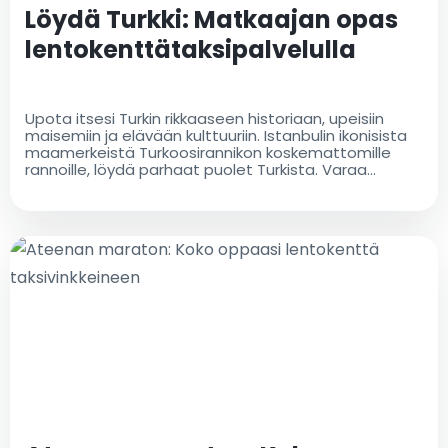
Löydä Turkki: Matkaajan opas
lentokenttätaksipalvelulla
Upota itsesi Turkin rikkaaseen historiaan, upeisiin
maisemiin ja elävään kulttuuriin. Istanbulin ikonisista
maamerkeistä Turkoosirannikon koskemattomille
rannoille, löydä parhaat puolet Turkista. Varaa
lentokenttätaksisi saumattomaan alkuun
seikkailullesi