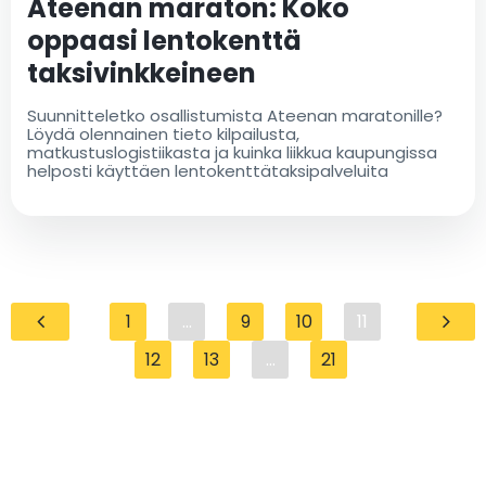
Ateenan maraton: Koko
oppaasi lentokenttä
taksivinkkeineen
Suunnitteletko osallistumista Ateenan maratonille?
Löydä olennainen tieto kilpailusta,
matkustuslogistiikasta ja kuinka liikkua kaupungissa
helposti käyttäen lentokenttätaksipalveluita
1
...
9
10
11
12
13
...
21