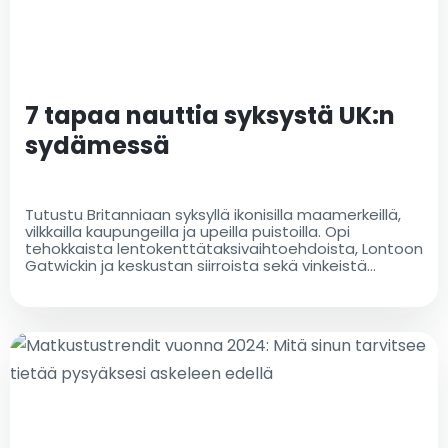
7 tapaa nauttia syksystä UK:n
sydämessä
Tutustu Britanniaan syksyllä ikonisilla maamerkeillä,
vilkkailla kaupungeilla ja upeilla puistoilla. Opi
tehokkaista lentokenttätaksivaihtoehdoista, Lontoon
Gatwickin ja keskustan siirroista sekä vinkeistä
vaivattomaan matkustamiseen. Suunnittele
syksyinen seikkailusi jo tänään!