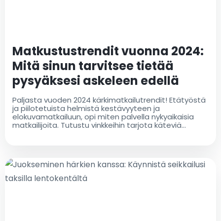
Matkustustrendit vuonna 2024:
Mitä sinun tarvitsee tietää
pysyäksesi askeleen edellä
Paljasta vuoden 2024 kärkimatkailutrendit! Etätyöstä
ja piilotetuista helmistä kestävyyteen ja
elokuvamatkailuun, opi miten palvella nykyaikaisia
matkailijoita. Tutustu vinkkeihin tarjota käteviä
lentokenttäkuljetuksia ja personoituja kokemuksia
pysyäksesi kilpailukykyisenä muuttuvassa
matkailumaailmassa!