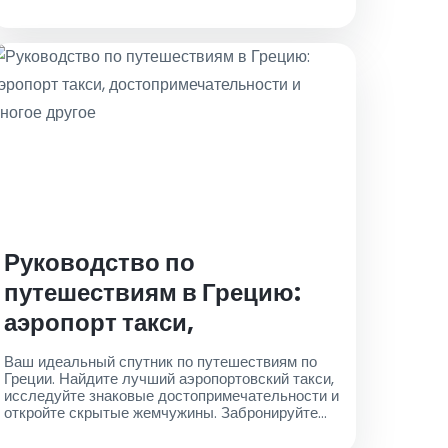
побережья, откройте для себя лучшее из
Турции. Забронируйте такси в аэропорт для
безупречного начала своего приключения
Руководство по
путешествиям в Грецию:
аэропорт такси,
достопримечательности и
Ваш идеальный спутник по путешествиям по
многое другое
Греции. Найдите лучший аэропортовский такси,
исследуйте знаковые достопримечательности и
откройте скрытые жемчужины. Забронируйте
свое приключение прямо сейчас!