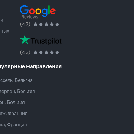
ти
(4.7)
нных
(4.3)
пулярные Направления
ссель, Бельгия
верпен, Бельгия
ен, Бельгия
иж, Франция
ца, Франция