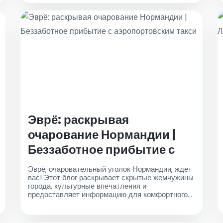
Эврё: раскрывая
очарование Нормандии |
Беззаботное прибытие с
аэропортовским такси
Эврё, очаровательный уголок Нормандии, ждет
вас! Этот блог раскрывает скрытые жемчужины
города, культурные впечатления и
предоставляет информацию для комфортного
прибытия с надежным трансфером на такси из
аэропорта