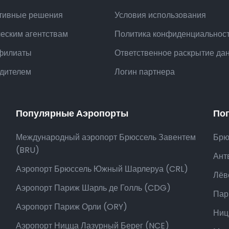
тивные решения
Условия использования
ческим агентствам
Политика конфиденциальнос
филиаты
Ответственное раскрытие да
одителем
Логин партнера
Популярные Аэропорты
По
Международный аэропорт Брюссель Завентем
Брю
(BRU)
Ант
Аэропорт Брюссель Южный Шарлеруа (CRL)
Лёв
Аэропорт Париж Шарль де Голль (CDG)
Пар
Аэропорт Париж Орли (ORY)
Ниц
Аэропорт Ницца Лазурный Берег (NCE)