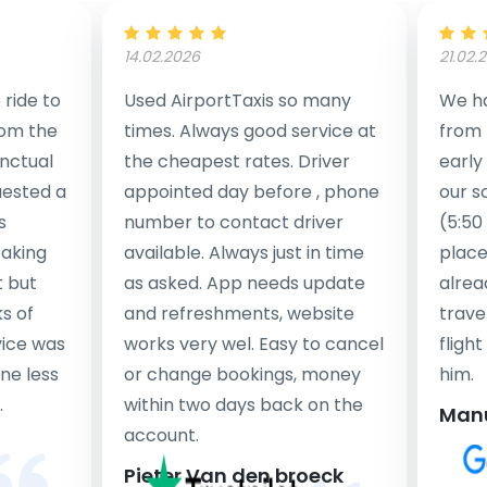
14.02.2026
21.02.
ride to
Used AirportTaxis so many
We ha
rom the
times. Always good service at
from 
nctual
the cheapest rates. Driver
early
uested a
appointed day before , phone
our s
s
number to contact driver
(5:50
taking
available. Always just in time
place
t but
as asked. App needs update
alrea
s of
and refreshments, website
travel
rvice was
works very wel. Easy to cancel
fligh
ne less
or change bookings, money
him.
.
within two days back on the
Man
account.
Pieter Van den broeck