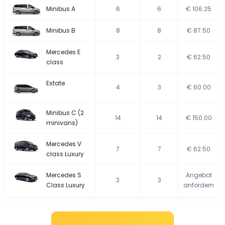
Minibus A
6
6
€ 106.25
Minibus B
8
8
€ 87.50
Mercedes E
3
2
€ 62.50
class
Estate
4
3
€ 60.00
Minibus C (2
14
14
€ 150.00
minivans)
Mercedes V
7
7
€ 62.50
class Luxury
Mercedes S
Angebot
3
3
Class Luxury
anfordern