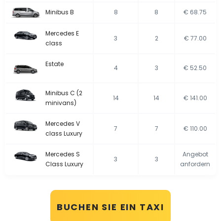
Minibus B
8
8
€ 68.75
Mercedes E
3
2
€ 77.00
class
Estate
4
3
€ 52.50
Minibus C (2
14
14
€ 141.00
minivans)
Mercedes V
7
7
€ 110.00
class Luxury
Mercedes S
Angebot
3
3
Class Luxury
anfordern
BUCHEN SIE EIN TAXI