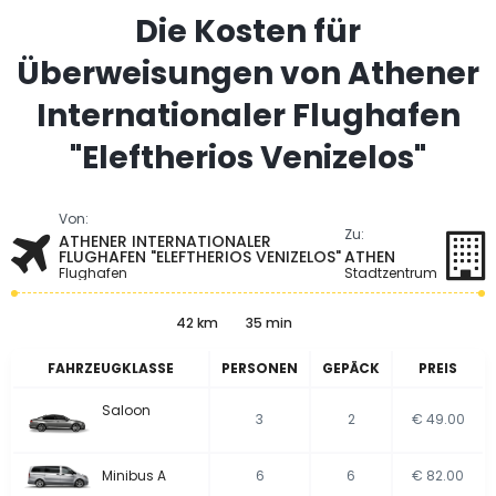
Die Kosten für
Überweisungen von Athener
Internationaler Flughafen
"Eleftherios Venizelos"
Von:
Zu:
ATHENER INTERNATIONALER
FLUGHAFEN "ELEFTHERIOS VENIZELOS"
ATHEN
Flughafen
Stadtzentrum
42 km
35 min
FAHRZEUGKLASSE
PERSONEN
GEPÄCK
PREIS
Saloon
3
2
€ 49.00
Minibus A
6
6
€ 82.00