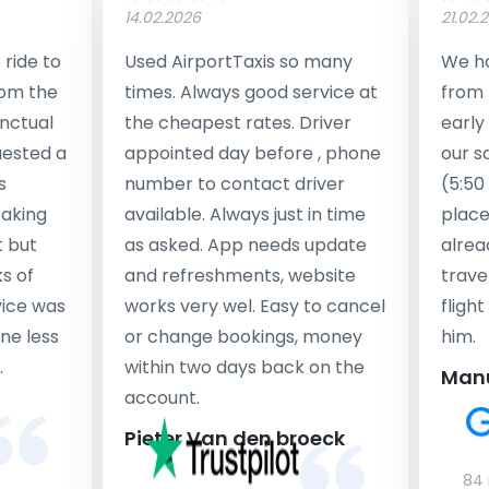
14.02.2026
21.02.
ride to
Used AirportTaxis so many
We ha
rom the
times. Always good service at
from 
nctual
the cheapest rates. Driver
early
uested a
appointed day before , phone
our s
s
number to contact driver
(5:50
taking
available. Always just in time
place
t but
as asked. App needs update
alrea
s of
and refreshments, website
travel
rvice was
works very wel. Easy to cancel
fligh
ne less
or change bookings, money
him.
.
within two days back on the
Man
account.
Pieter Van den broeck
84 