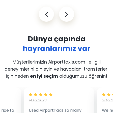
Dünya çapında
hayranlarımız var
Müşterilerimizin Airporttaxis.com ile ilgili
deneyimlerini dinleyin
ve havaalanı transferleri
için neden
en iyi seçim
olduğumuzu öğrenin!
14.02.2026
21.02.
ride to
Used AirportTaxis so many
We ha