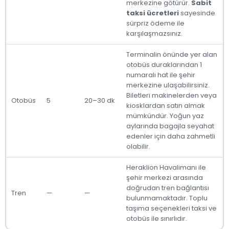
merkezine götürür.
Sabit
taksi ücretleri
sayesinde
sürpriz ödeme ile
karşılaşmazsınız.
Terminalin önünde yer alan
otobüs duraklarından 1
numaralı hat ile şehir
merkezine ulaşabilirsiniz.
Biletleri makinelerden veya
Otobüs
5
20–30 dk
kiosklardan satın almak
mümkündür. Yoğun yaz
aylarında bagajla seyahat
edenler için daha zahmetli
olabilir.
Heraklion Havalimanı ile
şehir merkezi arasında
doğrudan tren bağlantısı
Tren
—
—
bulunmamaktadır. Toplu
taşıma seçenekleri taksi ve
otobüs ile sınırlıdır.