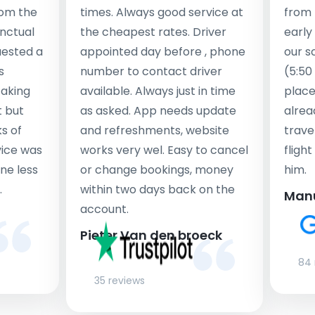
rom the
times. Always good service at
from 
nctual
the cheapest rates. Driver
early
uested a
appointed day before , phone
our s
s
number to contact driver
(5:50
taking
available. Always just in time
place
t but
as asked. App needs update
alrea
s of
and refreshments, website
travel
rvice was
works very wel. Easy to cancel
fligh
ne less
or change bookings, money
him.
.
within two days back on the
Man
account.
Pieter Van den broeck
84 
35 reviews