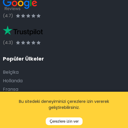
(4.7)
(4.3)
Popüler Ülkeler
Belçika
Hollanda
Fransa
Almanya
Bu sitedeki deneyiminizi çerezlere izin vererek
İspanya
geliştirebilirsiniz.
Portekiz
Çerezlere izin ver
İtalya