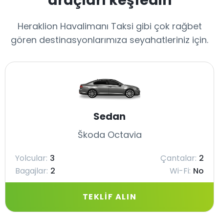
araçları keşfedin
Heraklion Havalimanı Taksi gibi çok rağbet
gören destinasyonlarımıza seyahatleriniz için.
Sedan
Škoda Octavia
Yolcular:
3
Çantalar:
2
Bagajlar:
2
Wi-Fi:
No
TEKLIF ALIN