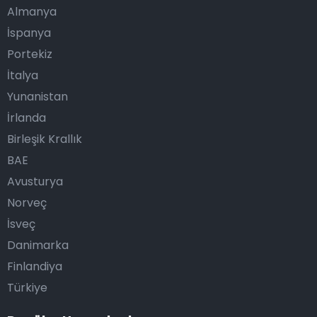
Almanya
İspanya
Portekiz
İtalya
Yunanistan
İrlanda
Birleşik Krallık
BAE
Avusturya
Norveç
İsveç
Danimarka
Finlandiya
Türkiye