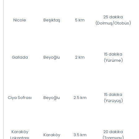
25 dakika
Nicole
Beşiktaş
5 km
(Dolmuş/Otobüs)
15 dakika
Gallada
Beyoğlu
2 km
(Yürüme)
15 dakika
Ciya Sofrası
Beyoğlu
2.5 km
(Yürüyüş)
Karaköy
20 dakika
Karaköy
3.5 km
Lokantası
(Tramvay)