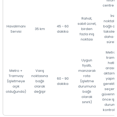
istanb
centre vi
İniş
Rahat,
noktala
sabit ücret,
Havalimanı
45 - 60
bağlı ol
35 km
birden
Servisi
dakika
taksile
fazla iniş
daha u
noktası
sürebil
Metro 
tramv
Uygun
hatla
fiyatlı,
arası
Metro +
Varış
manzaralı
aktarm
Tramvay
noktasına
rota
60 - 90
yapma
(işletmeye
bağlı
(işletme
dakika
gerektir
açık
olarak
durumuna
seçen
olduğunda)
değişir
bağlı
güvenm
olarak
önce işl
sınırlı)
durum
kontrol 