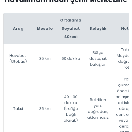
Ortalama
Araç
Mesafe
Seyahat
Kolaylık
Notl
Süresi
Taks
Bütçe
Havabus
Meydan
35 km
60 dakika
dostu, sık
(Otobüs)
doğru
kalkışlar
rota
Yola
çıkma
önce üc
40 - 90
anlaşın (
Belirtilen
dakika
taxi ist
yere
Taksi
35 km
(trafiğe
aérop
doğrudan,
bağlı
centre-v
aktarmasız
olarak)
veya "t
aerop