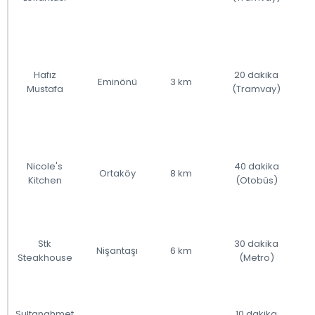
Hafız
20 dakika
Eminönü
3 km
Mustafa
(Tramvay)
Nicole's
40 dakika
Ortaköy
8 km
Kitchen
(Otobüs)
Stk
30 dakika
Nişantaşı
6 km
Steakhouse
(Metro)
Sultanahmet
10 dakika