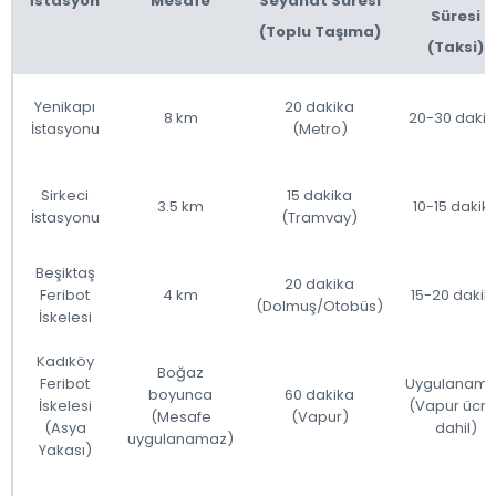
İstasyon
Mesafe
Seyahat Süresi
Süresi
(Toplu Taşıma)
(Taksi)
Yenikapı
20 dakika
8 km
20-30 dakik
İstasyonu
(Metro)
Sirkeci
15 dakika
3.5 km
10-15 dakik
İstasyonu
(Tramvay)
Beşiktaş
20 dakika
Feribot
4 km
15-20 dakik
(Dolmuş/Otobüs)
İskelesi
Kadıköy
Boğaz
Feribot
Uygulanam
boyunca
60 dakika
İskelesi
(Vapur ücret
(Mesafe
(Vapur)
(Asya
dahil)
uygulanamaz)
Yakası)