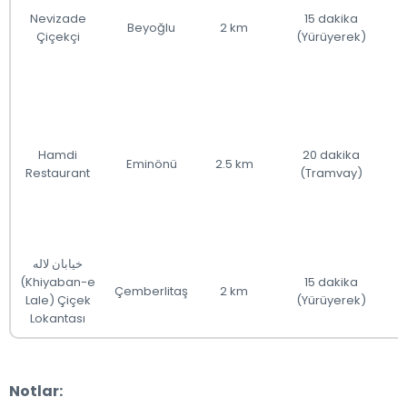
Nevizade
15 dakika
Beyoğlu
2 km
Çiçekçi
(Yürüyerek)
Hamdi
20 dakika
Eminönü
2.5 km
Restaurant
(Tramvay)
خیابان لاله
(Khiyaban-e
15 dakika
Çemberlitaş
2 km
Lale) Çiçek
(Yürüyerek)
Lokantası
Notlar: