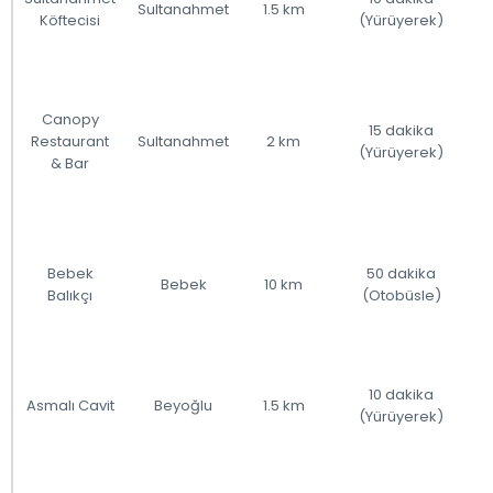
Sultanahmet
1.5 km
Köftecisi
(Yürüyerek)
Canopy
15 dakika
Restaurant
Sultanahmet
2 km
(Yürüyerek)
& Bar
Bebek
50 dakika
Bebek
10 km
Balıkçı
(Otobüsle)
10 dakika
Asmalı Cavit
Beyoğlu
1.5 km
(Yürüyerek)