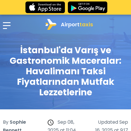
Airport
taxis
İstanbul'da Varış ve
Gastronomik Maceralar:
Havalimanı Taksi
Fiyatlarından Mutfak
Lezzetlerine
By
Sophie
Sep 08,
Updated Sep
Bennett
2025 at 11:04
16, 2025 at 9:17