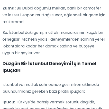
Zuma:
Bu Dubai doğumlu mekan, canlı bir atmosfer
ve lezzetli Japon mutfağı sunar, eğlenceli bir gece için
mükemmel.
Bu, İstanbul'daki geniş mutfak manzarasının küçük bir
örneğidir. Michelin yıldızlı deneyimlerden samimi yerel
lokantalara kadar her damak tadına ve bütçeye
uygun bir şeyler var.
Düzgün Bir İstanbul Deneyimi İçin Temel
İpuçları
İstanbul ve mutfak sahnesinde gezinirken aklınızda
bulundurmanız gereken bazı pratik ipuçları:
İpucu:
Türkiye'de bahşiş vermek zorunlu değildir,
ancak hizmet personeli tarafından her zaman takdir