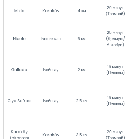
20 минут
Mikla
Karaköy
4 км
(Трамвай)
25 минут
Nicole
Бешикташ
5 км
(Долмуш/
Автобус)
15 минут
Gallada
Бейоглу
2 км
(Пешком)
15 минут
Ciya Sofrası
Бейоглу
2.5 км
(Пешком)
Karaköy
20 минут
Karaköy
3.5 км
Lokantası
(Трамвай)