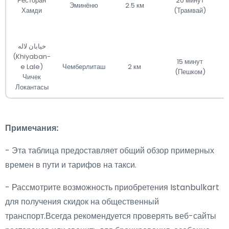
Ресторан
20 минут
Эминёню
2.5 км
Хамди
(Трамвай)
خیابان لاله
(Khiyaban-
15 минут
e Lale)
Чемберлиташ
2 км
(Пешком)
Чичек
Локантасы
Примечания:
- Эта таблица предоставляет общий обзор примерных
времен в пути и тарифов на такси.
- Рассмотрите возможность приобретения Istanbulkart
для получения скидок на общественный
транспорт.Всегда рекомендуется проверять веб-сайты