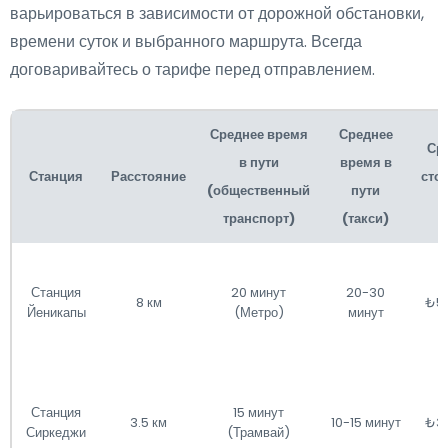
варьироваться в зависимости от дорожной обстановки,
времени суток и выбранного маршрута. Всегда
договаривайтесь о тарифе перед отправлением.
Среднее время
Среднее
Ср
в пути
время в
Станция
Расстояние
сто
(общественный
пути
т
транспорт)
(такси)
Станция
20 минут
20-30
8 км
₺5
Йеникапы
(Метро)
минут
Станция
15 минут
3.5 км
10-15 минут
₺3
Сиркеджи
(Трамвай)