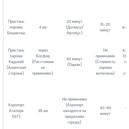
Пристань
20 минут
15-20
парома
4 км
(Долмуш/
₺4
минут
Бешикташ
Автобус)
Пристань
через
Не
₺2
парома
Босфор
применимо
(би
60 минут
Кадыкёй
(Расстояние
(Стоимость
па
(Паром)
(Азиатская
не
парома
о
сторона)
применимо)
включена)
ст
Не применимо
Аэропорт
(Аэропорт
40-90
₺
Ататюрк
35 км
находится за
минут
₺
(IST)
пределами
города)