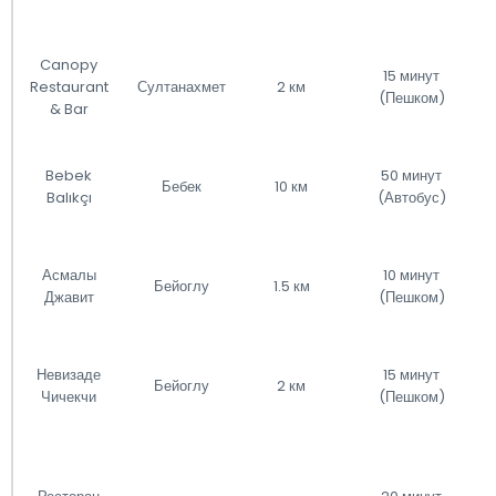
Canopy
15 минут
Restaurant
Султанахмет
2 км
(Пешком)
& Bar
Bebek
50 минут
Бебек
10 км
Balıkçı
(Автобус)
Асмалы
10 минут
Бейоглу
1.5 км
Джавит
(Пешком)
Невизаде
15 минут
Бейоглу
2 км
Чичекчи
(Пешком)