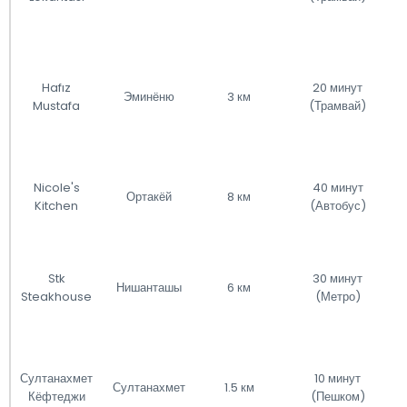
Hafız
20 минут
Эминёню
3 км
Mustafa
(Трамвай)
Nicole's
40 минут
Ортакёй
8 км
Kitchen
(Автобус)
Stk
30 минут
Нишанташы
6 км
Steakhouse
(Метро)
Султанахмет
10 минут
Султанахмет
1.5 км
Кёфтеджи
(Пешком)