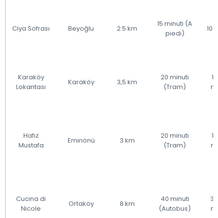
15 minuti (A
Ciya Sofrası
Beyoğlu
2.5 km
10 
piedi)
Karaköy
20 minuti
1
Karaköy
3,5 km
Lokantası
(Tram)
mi
Hafız
20 minuti
1
Eminönü
3 km
Mustafa
(Tram)
mi
Cucina di
40 minuti
30
Ortaköy
8 km
Nicole
(Autobus)
mi