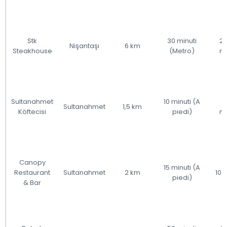
Stk
30 minuti
2
Nişantaşı
6 km
Steakhouse
(Metro)
mi
Sultanahmet
10 minuti (A
5
Sultanahmet
1,5 km
Köftecisi
piedi)
mi
Canopy
15 minuti (A
Restaurant
Sultanahmet
2 km
10 
piedi)
& Bar