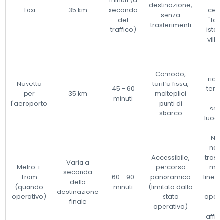
minuti (a
a
destinazione,
Taxi
35 km
seconda
cent
senza
del
"ta
trasferimenti
traffico)
ista
vill
P
Comodo,
ric
Navetta
tariffa fissa,
45 - 60
temp
per
35 km
molteplici
minuti
l'aeroporto
punti di
se
sbarco
luog
Ne
nav
Accessibile,
trasf
Varia a
Metro +
percorso
met
seconda
Tram
60 - 90
panoramico
linee
della
(quando
minuti
(limitato dallo
destinazione
operativo)
stato
oper
finale
operativo)
affi