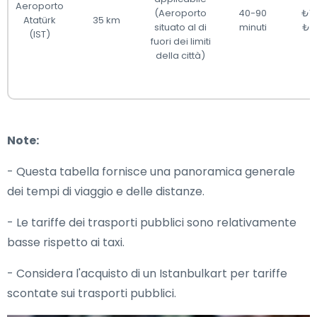
Aeroporto
(Aeroporto
40-90
₺1
Atatürk
35 km
situato al di
minuti
₺2
(IST)
fuori dei limiti
della città)
Note:
- Questa tabella fornisce una panoramica generale
dei tempi di viaggio e delle distanze.
- Le tariffe dei trasporti pubblici sono relativamente
basse rispetto ai taxi.
- Considera l'acquisto di un Istanbulkart per tariffe
scontate sui trasporti pubblici.