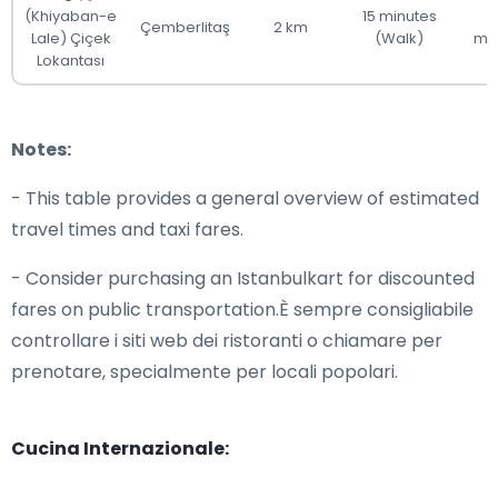
(Khiyaban-e
15 minutes
Çemberlitaş
2 km
Lale) Çiçek
(Walk)
mi
Lokantası
Notes:
- This table provides a general overview of estimated
travel times and taxi fares.
- Consider purchasing an Istanbulkart for discounted
fares on public transportation.È sempre consigliabile
controllare i siti web dei ristoranti o chiamare per
prenotare, specialmente per locali popolari.
Cucina Internazionale: