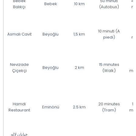
Bebek
50 minuti
40
Bebek
10 km
Balıkçı
(Autobus)
mi
10 minuti (A
5
Asmalı Cavit
Beyoğlu
1,5 km
piedi)
mi
Nevizade
15 minutes
Beyoğlu
2 km
Çiçekçi
(Walk)
mi
Hamdi
20 minutes
1
Eminönü
2.5 km
Restaurant
(Tram)
mi
خیابان لاله