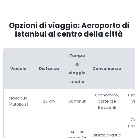
Opzioni di viaggio: Aeroporto di
Istanbul al centro della città
Tempo
di
Veicolo
Distanza
Convenienza
viaggio
medio
Economico,
Perc
Havabus
35 km
60 minuti
partenze
ver
(Autobus)
frequenti
Con
prezz
40 - 90
Diretto alla tua