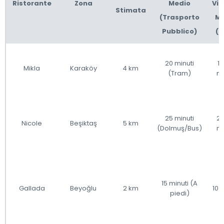
Ristorante
Zona
Medio
Via
Stimata
(Trasporto
Me
Pubblico)
(T
20 minuti
1
Mikla
Karaköy
4 km
(Tram)
mi
25 minuti
2
Nicole
Beşiktaş
5 km
(Dolmuş/Bus)
mi
15 minuti (A
Gallada
Beyoğlu
2 km
10 
piedi)