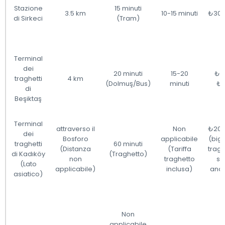
Stazione
15 minuti
3.5 km
10-15 minuti
₺30
di Sirkeci
(Tram)
Terminal
dei
20 minuti
15-20
₺4
traghetti
4 km
(Dolmuş/Bus)
minuti
₺
di
Beşiktaş
Terminal
attraverso il
Non
₺20
dei
Bosforo
applicabile
(bigl
traghetti
60 minuti
(Distanza
(Tariffa
tragh
di Kadıköy
(Traghetto)
non
traghetto
so
(Lato
applicabile)
inclusa)
and
asiatico)
Non
applicabile