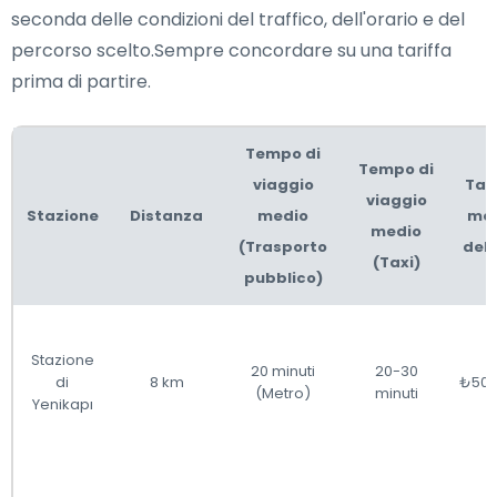
seconda delle condizioni del traffico, dell'orario e del
percorso scelto.Sempre concordare su una tariffa
prima di partire.
Tempo di
Tempo di
viaggio
Tar
viaggio
Stazione
Distanza
medio
me
medio
(Trasporto
del 
(Taxi)
pubblico)
Stazione
20 minuti
20-30
di
8 km
₺50
(Metro)
minuti
Yenikapı