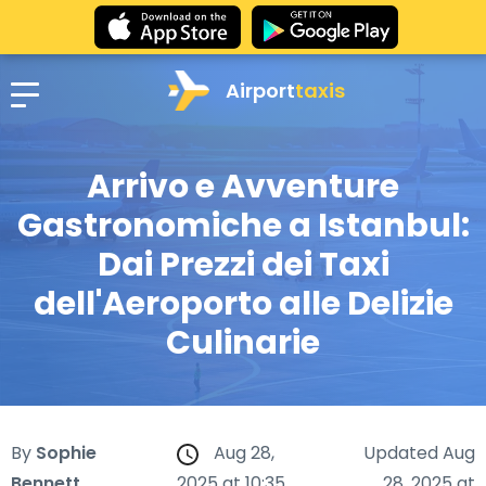
Airport
taxis
Arrivo e Avventure
Gastronomiche a Istanbul:
Dai Prezzi dei Taxi
dell'Aeroporto alle Delizie
Culinarie
By
Sophie
Aug 28,
Updated Aug
Bennett
2025 at 10:35
28, 2025 at