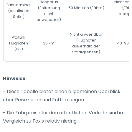
Bosporus
Nicht an
Fährterminal
(Entfernung
60 Minuten (Fähre)
(Fähr
(Asiatische
nicht
inbegr
Seite)
anwendbar)
Nicht anwendbar
Atatürk
(Flughafen
Flughafen
35 km
40-90 M
außerhalb der
(IST)
Stadtgrenzen)
Hinweise:
- Diese Tabelle bietet einen allgemeinen Überblick
über Reisezeiten und Entfernungen.
- Die Fahrpreise für den öffentlichen Verkehr sind im
Vergleich zu Taxis relativ niedrig.