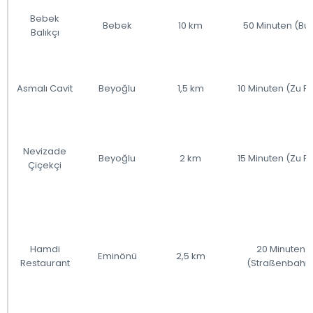
Bebek
Bebek
10 km
50 Minuten (Bu
Balıkçı
Asmalı Cavit
Beyoğlu
1,5 km
10 Minuten (Zu F
Nevizade
Beyoğlu
2 km
15 Minuten (Zu F
Çiçekçi
Hamdi
20 Minuten
Eminönü
2,5 km
Restaurant
(Straßenbahn