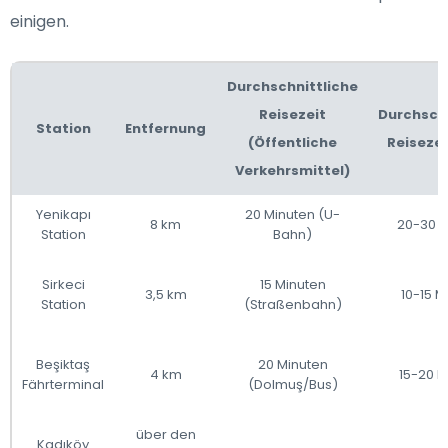
einigen.
Durchschnittliche
Reisezeit
Durchschn
Station
Entfernung
(Öffentliche
Reisezei
Verkehrsmittel)
Yenikapı
20 Minuten (U-
8 km
20-30 M
Station
Bahn)
Sirkeci
15 Minuten
3,5 km
10-15 M
Station
(Straßenbahn)
Beşiktaş
20 Minuten
4 km
15-20 M
Fährterminal
(Dolmuş/Bus)
über den
Kadıköy