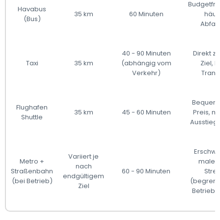
Budgetfre
Havabus
35 km
60 Minuten
häuf
(Bus)
Abfah
40 - 90 Minuten
Direkt z
Taxi
35 km
(abhängig vom
Ziel, 
Verkehr)
Trans
Bequem, 
Flughafen
35 km
45 - 60 Minuten
Preis, m
Shuttle
Ausstieg
Erschwin
Variiert je
Metro +
maleri
nach
Straßenbahn
60 - 90 Minuten
Stre
endgültigem
(bei Betrieb)
(begrenz
Ziel
Betriebs