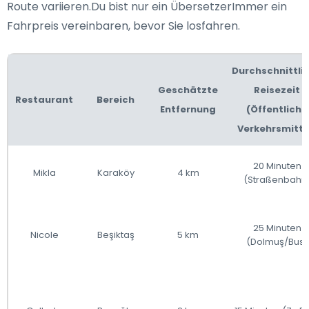
Route variieren.Du bist nur ein ÜbersetzerImmer ein
Fahrpreis vereinbaren, bevor Sie losfahren.
Durchschnittli
Geschätzte
Reisezeit
Restaurant
Bereich
Entfernung
(Öffentliche
Verkehrsmitte
20 Minuten
Mikla
Karaköy
4 km
(Straßenbahn
25 Minuten
Nicole
Beşiktaş
5 km
(Dolmuş/Bus)