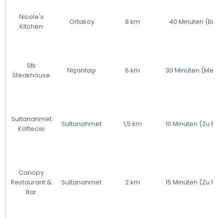
Nicole's
Ortaköy
8 km
40 Minuten (Bu
Kitchen
Stk
Nişantaşı
6 km
30 Minuten (Met
Steakhouse
Sultanahmet
Sultanahmet
1,5 km
10 Minuten (Zu F
Köftecisi
Canopy
Restaurant &
Sultanahmet
2 km
15 Minuten (Zu F
Bar