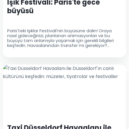
Işık Festivali: Paris'te gece
büyüsü
Paris'teki Işıklar Festivali'nin büyüsüne dalın! Oraya
nasıl gideceğinizi, planlanan animasyonları ve bu
büyüyü tam anlamıyla yaşamak için gerekli bilgileri
keşfedin. Havaalanından transfer mi gerekiyor?
Charles de Gaulle Havaalanı'ndan taksi için en iyi
fiyatları Airport Taxi ile bulun
Taxi Düsseldorf Havaalanı ile