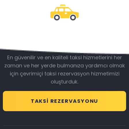
Bizimle olun
En güvenilir ve en kaliteli taksi hizmetlerini her
zaman ve her yerde bulmanıza yardımcı olmak
için çevrimiçi taksi rezervasyon hizmetimizi
oluşturduk.
TAKSI REZERVASYONU