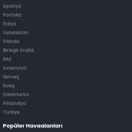
İspanya
Portekiz
İtalya
Yunanistan
İrlanda
Birleşik Krallık
BAE
Avusturya
Norveç
İsveç
Danimarka
Finlandiya
Türkiye
Popüler Havaalanları