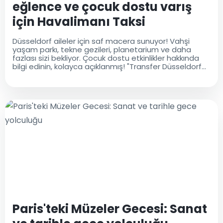
eğlence ve çocuk dostu varış
için Havalimanı Taksi
Düsseldorf Transferi
Düsseldorf aileler için saf macera sunuyor! Vahşi
yaşam parkı, tekne gezileri, planetarium ve daha
fazlası sizi bekliyor. Çocuk dostu etkinlikler hakkında
bilgi edinin, kolayca açıklanmış! "Transfer Düsseldorf
Havaalanı" ile rahat bir şekilde başlayın, Havaalanı
Taksi Düsseldorf
Paris'teki Müzeler Gecesi: Sanat