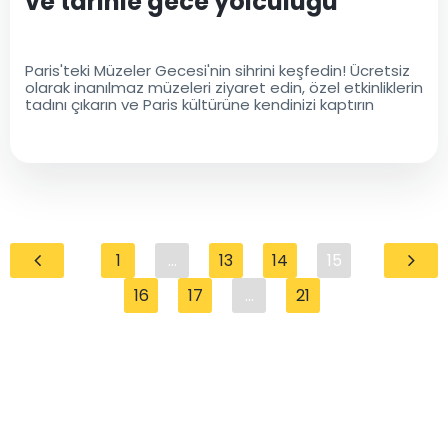
ve tarihle gece yolculuğu
Paris'teki Müzeler Gecesi'nin sihrini keşfedin! Ücretsiz
olarak inanılmaz müzeleri ziyaret edin, özel etkinliklerin
tadını çıkarın ve Paris kültürüne kendinizi kaptırın
1
...
13
14
15
16
17
...
21