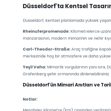
Düsseldorf'ta Kentsel Tasarı
Düsseldorf, kentsel planlamada yüksek yaşam 
Rheinuferpromenade:
Kilometrelerce uzana
manzarasının, modern mimarinin ve nehir kıyısı
Carl-Theodor-Straße:
Araç trafiğine kapalı
merkezinde hoş bir atmosfere ve daha yüksek 
Yeşil Vaha:
Mimarlık vurgularının yanı sıra, 
Grafenberg şehir ormanında dinlenebilirsiniz.
Düsseldorf'ün Mimari Anıtları ve Tarih
Notlar:
Mesafeler kilometre (km) cinsinden verilmişti