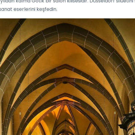
yıldan kalma Gotik bir salon kilisesidir. Düsseldorf siluetini ş
 sanat eserlerini keşfedin.