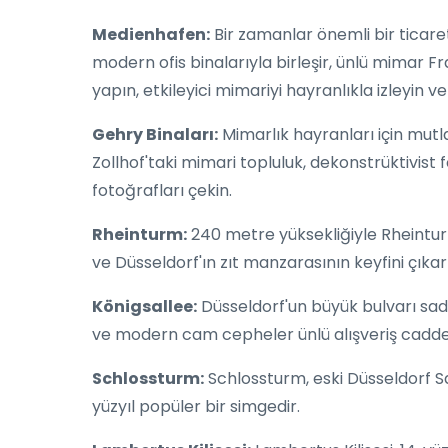
Medienhafen:
Bir zamanlar önemli bir ticare
modern ofis binalarıyla birleşir, ünlü mimar 
yapın, etkileyici mimariyi hayranlıkla izleyin v
Gehry Binaları:
Mimarlık hayranları için mut
Zollhof'taki mimari topluluk, dekonstrüktivist
fotoğrafları çekin.
Rheinturm:
240 metre yüksekliğiyle Rheintu
ve Düsseldorf'ın zıt manzarasının keyfini çıkar
Königsallee:
Düsseldorf'un büyük bulvarı sade
ve modern cam cepheler ünlü alışveriş caddesin
Schlossturm:
Schlossturm, eski Düsseldorf Sar
yüzyıl popüler bir simgedir.