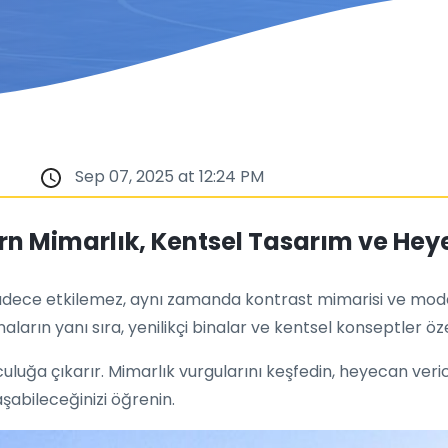
Sep 07, 2025 at 12:24 PM
 Mimarlık, Kentsel Tasarım ve Heyec
 sadece etkilemez, aynı zamanda kontrast mimarisi ve mod
ların yanı sıra, yenilikçi binalar ve kentsel konseptler öze
lculuğa çıkarır. Mimarlık vurgularını keşfedin, heyecan veri
aşabileceğinizi öğrenin.