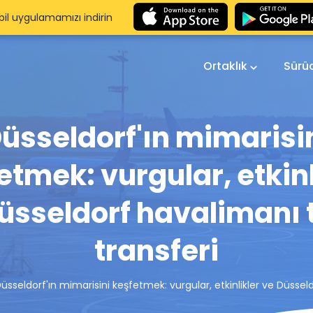
il uygulamamızı indirin
Ortaklık
Sürü
üsseldorf'ın mimarisi
etmek: vurgular, etkinl
üsseldorf havalimanı 
transferi
üsseldorf'ın mimarisini keşfetmek: vurgular, etkinlikler ve Düssel