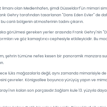
t limanı olan Medienhafen, şimdi Düsseldorf'ün mimari simge
Frank Gehry tarafından tasarlanan "Dans Eden Evler" de d
e bu canlı bölgenin atmosferinin tadını çıkarın.
laka görülmesi gereken yerler arasında Frank Gehry'nin "
 formları ve göz kamaştırıcı cephesiyle etkileyicidir. Bu 
rm, şehrin tümüne nefes kesen bir panoramik manzara su
ın.
ce lüks mağazalarla değil, aynı zamanda mimarisiyle de etk
i çevreler. Königsallee boyunca yürüyüş yapın ve mimari çe
ayı'nın kalan son parçasıdır.Sağlam kule 13. yüzyıla dayan