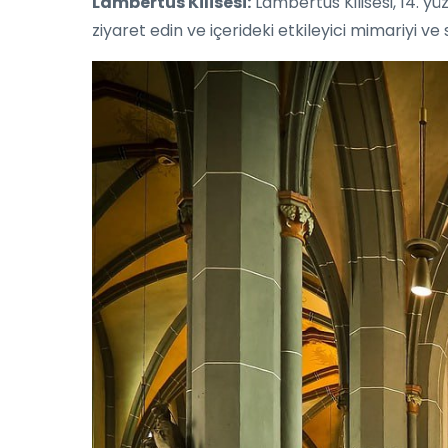
Lambertus Kilisesi:
Lambertus Kilisesi, 14. yüz
ziyaret edin ve içerideki etkileyici mimariyi ve