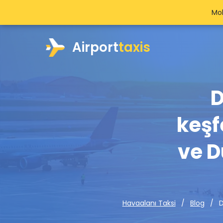
Mob
Airport
taxis
D
keşf
ve D
D
Havaalanı Taksi
Blog