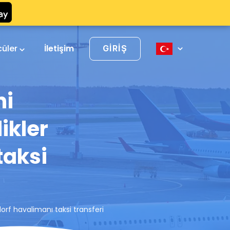
cüler
İletişim
GIRIŞ
ni
ikler
taksi
dorf havalimanı taksi transferi