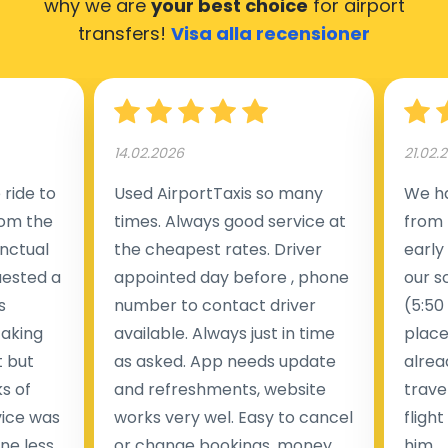
why we are
your best choice
for airport
transfers!
Visa alla recensioner
14.02.2026
21.02.
ride to
Used AirportTaxis so many
We ha
rom the
times. Always good service at
from 
nctual
the cheapest rates. Driver
early
uested a
appointed day before , phone
our s
s
number to contact driver
(5:50
taking
available. Always just in time
place
t but
as asked. App needs update
alrea
s of
and refreshments, website
travel
rvice was
works very wel. Easy to cancel
fligh
ne less
or change bookings, money
him.