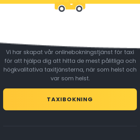
Var med oss
Vi har skapat vår onlinebokningstjänst för taxi
för att hjälpa dig att hitta de mest pålitliga och
högkvalitativa taxitjänsterna, när som helst och
var som helst.
TAXIBOKNING