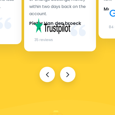
.
within two days back on the
Man
account.
Pieter Van den broeck
84 
35 reviews